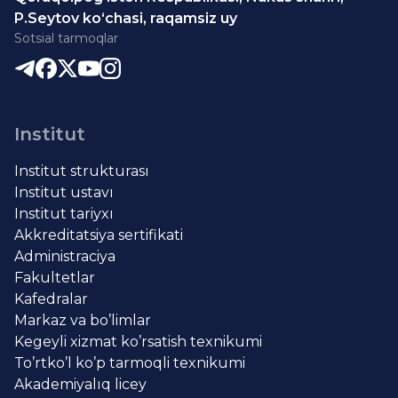
P.Seytov ko‘chasi, raqamsiz uy
Sotsial tarmoqlar
Institut
Institut strukturası
Institut ustavı
Institut tariyxı
Akkreditatsiya sertifikati
Administraciya
Fakultetlar
Kafedralar
Markaz va bo’limlar
Kegeyli xizmat ko’rsatish texnikumi
To’rtko’l ko’p tarmoqli texnikumi
Akademiyalıq licey