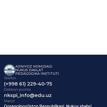
AJINIYOZ NOMIDAGI
NUKUS DAVLAT
PEDAGOGIKA INSTITUTI
Telefon
(+998 61) 229-40-75
Elektron pochta
nkspi_info@edu.uz
Manzil
Qoraqolpog‘iston Respublikasi, Nukus shahri,