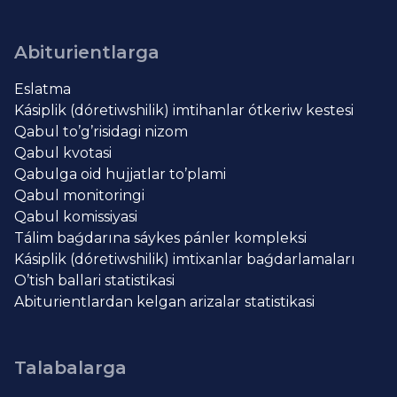
Abiturientlarga
Eslatma
Kásiplik (dóretiwshilik) imtihanlar ótkeriw kestesi
Qabul to’g’risidagi nizom
Qabul kvotasi
Qabulga oid hujjatlar to’plami
Qabul monitoringi
Qabul komissiyasi
Tálim baǵdarına sáykes pánler kompleksi
Kásiplik (dóretiwshilik) imtixanlar baǵdarlamaları
O’tish ballari statistikasi
Abiturientlardan kelgan arizalar statistikasi
Talabalarga