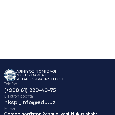
AJINIYOZ NOMIDAGI
NUKUS DAVLAT
PEDAGOGIKA INSTITUTI
Telefon
(+998 61) 229-40-75
Elektron pochta
nkspi_info@edu.uz
Manzil
Qoraqolpog‘iston Respublikasi, Nukus shahri,