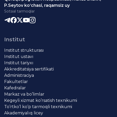
P.Seytov ko‘chasi, raqamsiz uy
Sotsial tarmoqlar
Institut
Institut strukturası
Institut ustavı
Institut tariyxı
Akkreditatsiya sertifikati
Administraciya
Fakultetlar
Kafedralar
Markaz va bo’limlar
Kegeyli xizmat ko’rsatish texnikumi
To’rtko’l ko’p tarmoqli texnikumi
Akademiyalıq licey