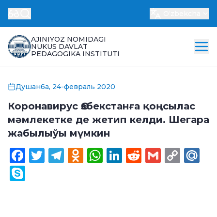
Oʻzbekcha
AJINIYOZ NOMIDAGI
NUKUS DAVLAT
PEDAGOGIKA INSTITUTI
Душанба, 24-февраль 2020
Коронавирус Өзбекстанға қоңсылас
мәмлекетке де жетип келди. Шегара
жабылыўы мүмкин
Facebook
Twitter
Telegram
Odnoklassniki
WhatsApp
LinkedIn
Reddit
Gmail
Cop
Ma
Link
Skype