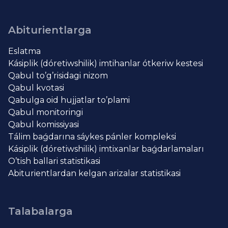
Abiturientlarga
Eslatma
Kásiplik (dóretiwshilik) imtihanlar ótkeriw kestesi
Qabul to’g’risidagi nizom
Qabul kvotasi
Qabulga oid hujjatlar to’plami
Qabul monitoringi
Qabul komissiyasi
Tálim baǵdarına sáykes pánler kompleksi
Kásiplik (dóretiwshilik) imtixanlar baǵdarlamaları
O’tish ballari statistikasi
Abiturientlardan kelgan arizalar statistikasi
Talabalarga