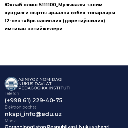
Юклаб олиш
5111100_Музыкалық тәлим
күндизги сыртқы қарақалпақ өзбек топарлары
12-сентябрь кәсиплик (дөретиўшилик)
имтихан нәтийжелери
AJINIYOZ NOMIDAGI
NUKUS DAVLAT
PEDAGOGIKA INSTITUTI
Telefon
(+998 61) 229-40-75
Elektron pochta
nkspi_info@edu.uz
Manzil
Qoraqolpog‘iston Respublikasi, Nukus shahri,