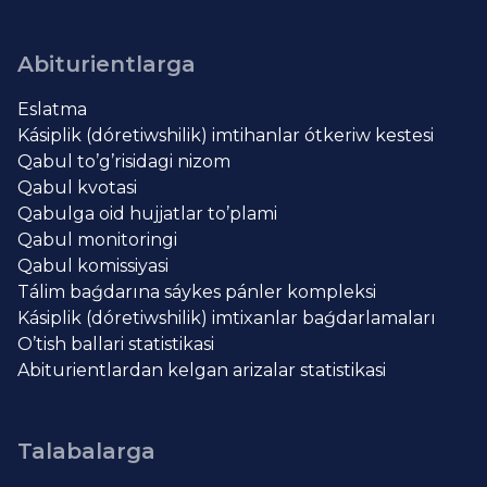
Abiturientlarga
Eslatma
Kásiplik (dóretiwshilik) imtihanlar ótkeriw kestesi
Qabul to’g’risidagi nizom
Qabul kvotasi
Qabulga oid hujjatlar to’plami
Qabul monitoringi
Qabul komissiyasi
Tálim baǵdarına sáykes pánler kompleksi
Kásiplik (dóretiwshilik) imtixanlar baǵdarlamaları
O’tish ballari statistikasi
Abiturientlardan kelgan arizalar statistikasi
Talabalarga