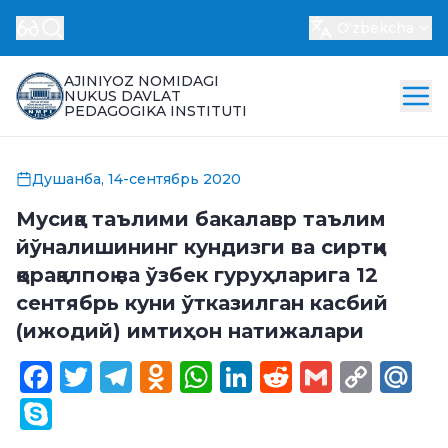
Oʻzbekcha
AJINIYOZ NOMIDAGI
NUKUS DAVLAT
PEDAGOGIKA INSTITUTI
Душанба, 14-сентябрь 2020
Мусиқа таълими бакалавр таълим
йўналишининг кундизги ва сиртқи
қорақалпоқ ва ўзбек гуруҳларига 12
сентябрь куни ўтказилган касбий
(ижодий) имтиҳон натижалари
Facebook
Twitter
Telegram
Odnoklassniki
WhatsApp
LinkedIn
Reddit
Gmail
Cop
Ma
Link
Skype