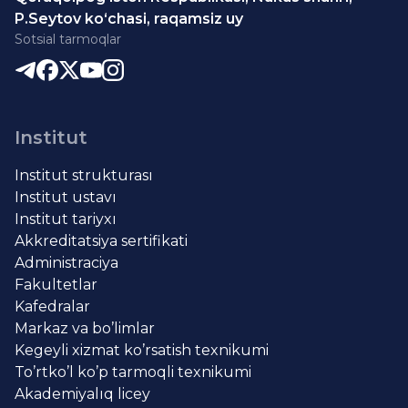
P.Seytov ko‘chasi, raqamsiz uy
Sotsial tarmoqlar
Institut
Institut strukturası
Institut ustavı
Institut tariyxı
Akkreditatsiya sertifikati
Administraciya
Fakultetlar
Kafedralar
Markaz va bo’limlar
Kegeyli xizmat ko’rsatish texnikumi
To’rtko’l ko’p tarmoqli texnikumi
Akademiyalıq licey