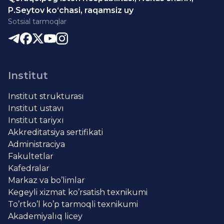
P.Seytov ko‘chasi, raqamsiz uy
Sotsial tarmoqlar
Institut
Institut strukturası
Institut ustavı
Institut tariyxı
Akkreditatsiya sertifikati
Administraciya
Fakultetlar
Kafedralar
Markaz va bo’limlar
Kegeyli xizmat ko’rsatish texnikumi
To’rtko’l ko’p tarmoqli texnikumi
Akademiyalıq licey