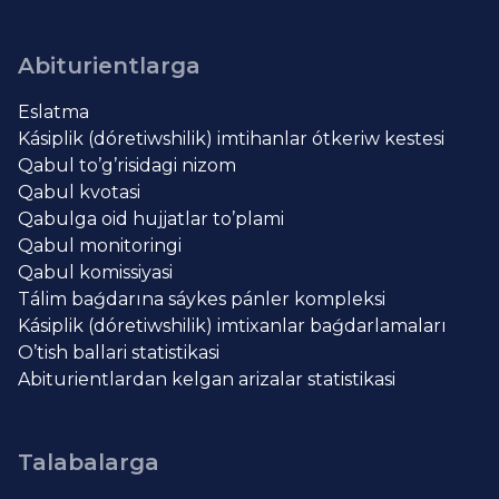
Abiturientlarga
Eslatma
Kásiplik (dóretiwshilik) imtihanlar ótkeriw kestesi
Qabul to’g’risidagi nizom
Qabul kvotasi
Qabulga oid hujjatlar to’plami
Qabul monitoringi
Qabul komissiyasi
Tálim baǵdarına sáykes pánler kompleksi
Kásiplik (dóretiwshilik) imtixanlar baǵdarlamaları
O’tish ballari statistikasi
Abiturientlardan kelgan arizalar statistikasi
Talabalarga