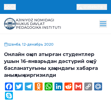
Oʻzbekcha
AJINIYOZ NOMIDAGI
NUKUS DAVLAT
PEDAGOGIKA INSTITUTI
Шанба, 12-декабрь 2020
Онлайн оқып атырған студентлер
ушын 16-январьдан дәстүрий оқыў
басланатуғыны ҳаққындағы хабарға
анықлық киргизилди
Facebook
Twitter
Telegram
Odnoklassniki
WhatsApp
LinkedIn
Reddit
Gmail
Cop
Ma
Link
Skype