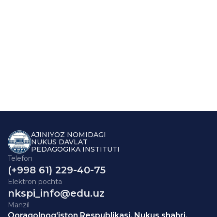
AJINIYOZ NOMIDAGI
NUKUS DAVLAT
PEDAGOGIKA INSTITUTI
Telefon
(+998 61) 229-40-75
Elektron pochta
nkspi_info@edu.uz
Manzil
Qoraqolpog‘iston Respublikasi, Nukus shahri,