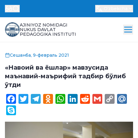
Oʻzbekcha
AJINIYOZ NOMIDAGI
NUKUS DAVLAT
PEDAGOGIKA INSTITUTI
Сешанба, 9-февраль 2021
«Навоий ва ёшлар» мавзусида
маънавий-маърифий тадбир бўлиб
ўтди
Facebook
Twitter
Telegram
Odnoklassniki
WhatsApp
LinkedIn
Reddit
Gmail
Cop
Ma
Link
Skype