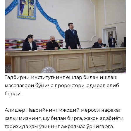
Тадбирни институтнинг ёшлар билан ишлаш
масалалари бўйича проректори Қ.Қадиров олиб
борди.
Алишер Навоийнинг ижодий мероси нафақат
халқимизнинг, шу билан бирга, жаҳон адабиёти
тарихида ҳам ўзининг ажралмас ўрнига эга.