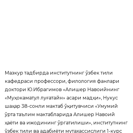
Мазкур тадбирда институтнинг ўзбек тили
кафедраси профессори, филология фанлари
доктори Ю.Ибрагимов «Алишер Навоийнинг
«Муҳокаматул луғатайн» асари мадҳи», Нукус
шаҳар 38-сонли мактаб ўқитувчиси «Умумий
ўрта таълим мактабларида Алишер Навоий
ҳаёти ва ижодининг ўргатилиши», институтнинг
ўзбек тили ва адабиёти мутахассислиги 1-курс