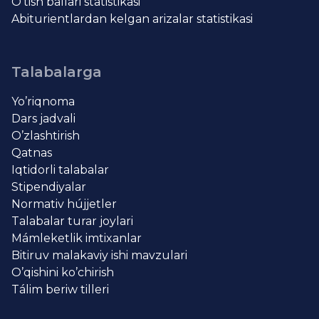
O’tish ballari statistikasi
Abiturientlardan kelgan arizalar statistikasi
Talabalarga
Yo’riqnoma
Dars jadvali
O’zlashtirish
Qatnas
Iqtidorli talabalar
Stipendiyalar
Normativ hújjetler
Talabalar turar joylari
Mámleketlik imtixanlar
Bitiruv malakaviy ishi mavzulari
O’qishini ko’chirish
Tálim beriw tilleri