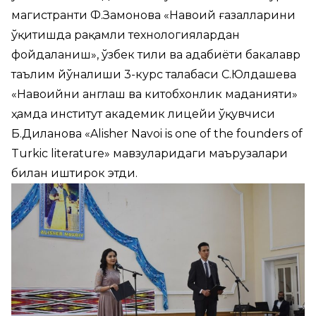
магистранти Ф.Замонова «Навоий ғазалларини
ўқитишда рақамли технологиялардан
фойдаланиш», ўзбек тили ва адабиёти бакалавр
таълим йўналиши 3-курс талабаси С.Юлдашева
«Навоийни англаш ва китобхонлик маданияти»
ҳамда институт академик лицейи ўқувчиси
Б.Диланова «Alisher Navoi is one of the founders of
Turkic literature» мавзуларидаги маърузалари
билан иштирок этди.