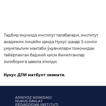
Тадбир якунида институт талабалари, институт
академик лицейи ҳамда Нукус шаҳар 3-сонли
умумтаълим мактаби ўқувчилари томонидан
тайёрланган бадиий қисм йиғилганлар
эътиборига ҳавола этилди.
Нукус ДПИ матбуот хизмати.
AJINIYOZ NOMIDAGI
NUKUS DAVLAT
PEDAGOGIKA INSTITUTI