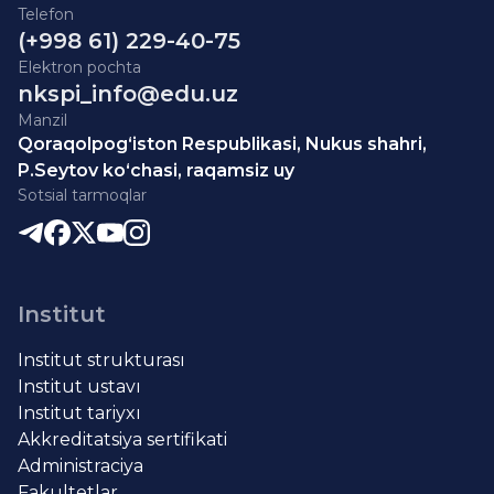
Telefon
(+998 61) 229-40-75
Elektron pochta
nkspi_info@edu.uz
Manzil
Qoraqolpog‘iston Respublikasi, Nukus shahri,
P.Seytov ko‘chasi, raqamsiz uy
Sotsial tarmoqlar
Institut
Institut strukturası
Institut ustavı
Institut tariyxı
Akkreditatsiya sertifikati
Administraciya
Fakultetlar