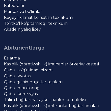
Kafedralar
Markaz va bo’limlar
Kegeyli xizmat ko’rsatish texnikumi
To’rtko’l ko’p tarmoqli texnikumi
Akademiyalıq licey
Abiturientlarga
Eslatma
Kásiplik (dóretiwshilik) imtihanlar ótkeriw kestesi
Qabul to’g’risidagi nizom
Qabul kvotasi
Qabulga oid hujjatlar to’plami
Qabul monitoringi
Qabul komissiyasi
Tálim baǵdarına sáykes pánler kompleksi
Kásiplik (dóretiwshilik) imtixanlar baǵdarlamaları