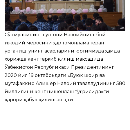
Сўз мулкининг султони Навоийнинг бой
ижодий меросини ҳар томонлама теран
ўрганиш, унинг асарларини юртимизда ҳамда
хорижда кенг тарғиб қилиш мақсадида
Ўзбекистон Республикаси Президентининг
2020 йил 19 октябрьдаги «Буюк шоир ва
мутафаккир Алишер Навоий таваллудининг 580
йиллигини кенг нишонлаш тўғрисида»ги
қарори қабул қилинган эди.