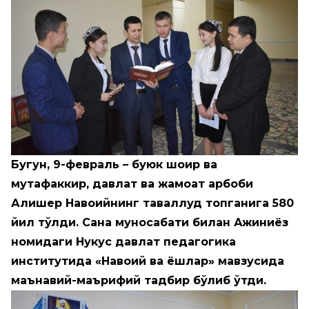
Бугун, 9-февраль – буюк шоир ва
мутафаккир, давлат ва жамоат арбоби
Алишер Навоийнинг таваллуд топганига 580
йил тўлди. Сана муносабати билан Ажиниёз
номидаги Нукус давлат педагогика
институтида «Навоий ва ёшлар» мавзусида
маънавий-маърифий тадбир бўлиб ўтди.