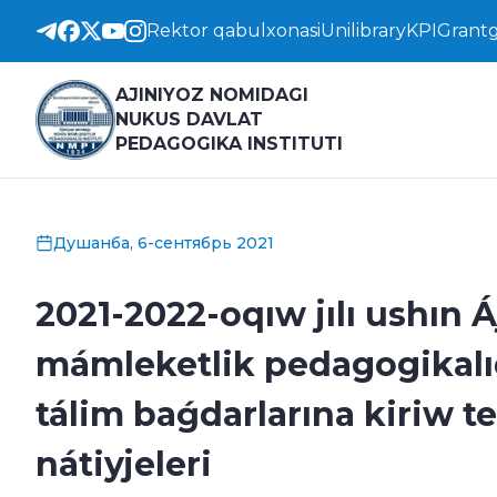
Rektor qabulxonasi
Unilibrary
KPI
Grantg
AJINIYOZ NOMIDAGI
NUKUS DAVLAT
PEDAGOGIKA INSTITUTI
Душанба, 6-сентябрь 2021
2021-2022-oqıw jılı ushın Á
mámleketlik pedagogikalıq
tálim baǵdarlarına kiriw t
nátiyjeleri