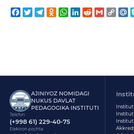
Facebook
Twitter
Telegram
Odnoklassniki
WhatsApp
LinkedIn
Reddit
Gmail
Cop
M
Lin
AJINIYOZ NOMIDAGI
Instit
NUKUS DAVLAT
Institu
PEDAGOGIKA INSTITUTI
Institut
Telefon
(+998 61) 229-40-75
Institut
Akkredit
Elektron pochta