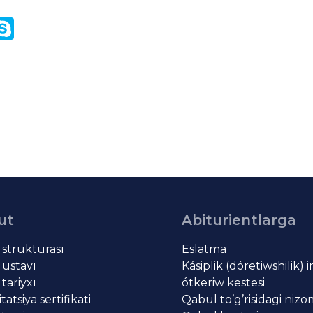
y
ail.Ru
Skype
k
ut
Abiturientlarga
t strukturası
Eslatma
 ustavı
Kásiplik (dóretiwshilik) 
 tariyxı
ótkeriw kestesi
atsiya sertifikati
Qabul to’g’risidagi niz