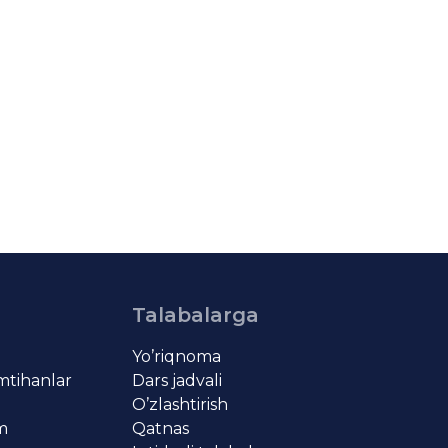
Talabalarga
Yo’riqnoma
imtihanlar
Dars jadvali
O’zlashtirish
om
Qatnas