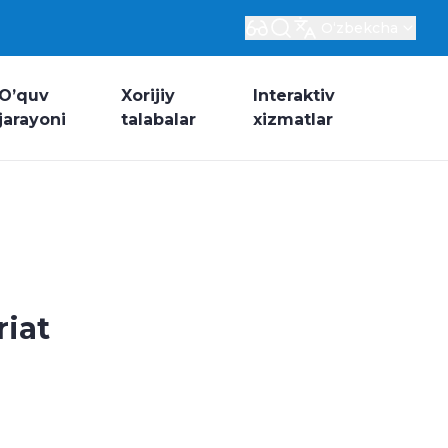
Oʻzbekcha
O’quv
Xorijiy
Interaktiv
jarayoni
talabalar
xizmatlar
riat