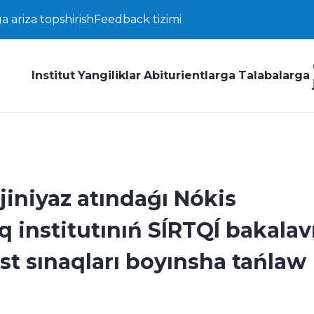
a ariza topshirish
Feedback tizimi
Institut
Yangiliklar
Abiturientlarga
Talabalarga
jiniyaz atındaǵı Nókis
 institutınıń SÍRTQÍ bakalav
est sınaqları boyınsha tańlaw