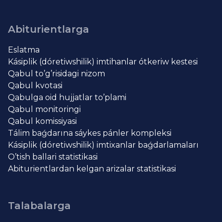
Abiturientlarga
Eslatma
Kásiplik (dóretiwshilik) imtihanlar ótkeriw kestesi
Qabul to’g’risidagi nizom
Qabul kvotasi
Qabulga oid hujjatlar to’plami
Qabul monitoringi
Qabul komissiyasi
Tálim baǵdarına sáykes pánler kompleksi
Kásiplik (dóretiwshilik) imtixanlar baǵdarlamaları
O’tish ballari statistikasi
Abiturientlardan kelgan arizalar statistikasi
Talabalarga