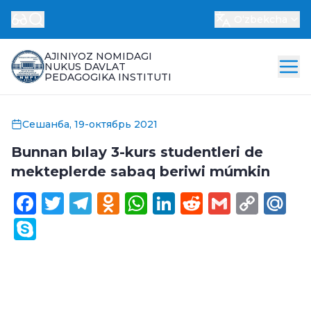
Oʻzbekcha
AJINIYOZ NOMIDAGI
NUKUS DAVLAT
PEDAGOGIKA INSTITUTI
Сешанба, 19-октябрь 2021
Bunnan bılay 3-kurs studentleri de
mekteplerde sabaq beriwi múmkin
Facebook
Twitter
Telegram
Odnoklassniki
WhatsApp
LinkedIn
Reddit
Gmail
Cop
Ma
Link
Skype