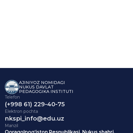
AJINIYOZ NOMIDAGI
NUKUS DAVLAT
PEDAGOGIKA INSTITUTI
Telefon
(+998 61) 229-40-75
Elektron pochta
nkspi_info@edu.uz
Manzil
Qoraqolpog‘iston Respublikasi, Nukus shahri,