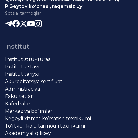
P.Seytov ko‘chasi, raqamsiz uy
Sotsial tarmoqlar
Institut
Institut strukturası
Institut ustavı
Institut tariyxı
Akkreditatsiya sertifikati
Administraciya
Fakultetlar
Kafedralar
Markaz va bo’limlar
Kegeyli xizmat ko’rsatish texnikumi
To’rtko’l ko’p tarmoqli texnikumi
Akademiyalıq licey