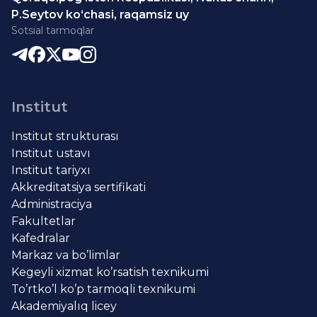
P.Seytov ko‘chasi, raqamsiz uy
Sotsial tarmoqlar
Institut
Institut strukturası
Institut ustavı
Institut tariyxı
Akkreditatsiya sertifikati
Administraciya
Fakultetlar
Kafedralar
Markaz va bo’limlar
Kegeyli xizmat ko’rsatish texnikumi
To’rtko’l ko’p tarmoqli texnikumi
Akademiyalıq licey