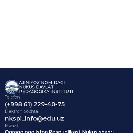
AJINIYOZ NOMIDAGI
NUKUS DAVLAT
PEDAGOGIKA INSTITUTI
Telefon
(+998 61) 229-40-75
Elektron pochta
nkspi_info@edu.uz
Manzil
Qoraqolpog‘iston Respublikasi, Nukus shahri,