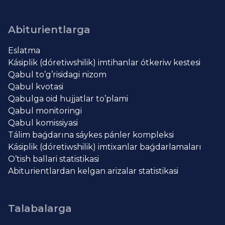
Abiturientlarga
Eslatma
Kásiplik (dóretiwshilik) imtihanlar ótkeriw kestesi
Qabul to’g’risidagi nizom
Qabul kvotasi
Qabulga oid hujjatlar to’plami
Qabul monitoringi
Qabul komissiyasi
Tálim baǵdarına sáykes pánler kompleksi
Kásiplik (dóretiwshilik) imtixanlar baǵdarlamaları
O’tish ballari statistikasi
Abiturientlardan kelgan arizalar statistikasi
Talabalarga