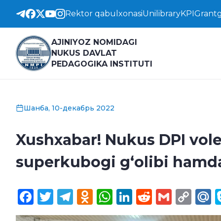
Rektor qabulxonasi
Unilibrary
KPI
Grantg
AJINIYOZ NOMIDAGI
NUKUS DAVLAT
PEDAGOGIKA INSTITUTI
Шанба, 10-декабрь 2022
Xushxabar! Nukus DPI vole
superkubogi gʻolibi hamd
Facebook
Twitter
Telegram
Odnoklassniki
WhatsApp
LinkedIn
Reddit
Gmail
Cop
M
Lin