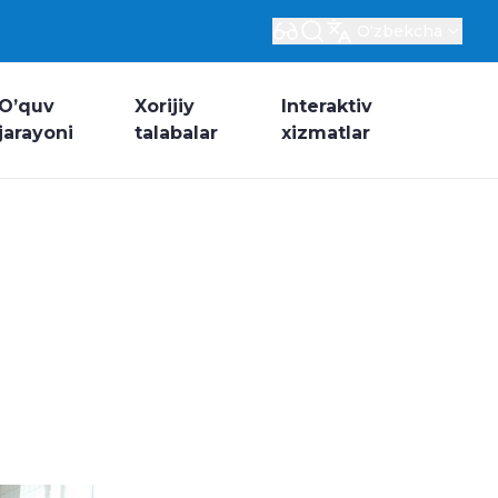
Oʻzbekcha
O’quv
Xorijiy
Interaktiv
jarayoni
talabalar
xizmatlar