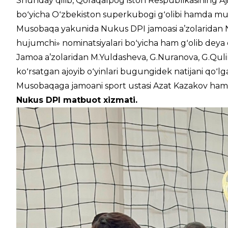
Shunday qilib, Qoraqalpogʻiston Respublikasining Aj
boʻyicha Oʻzbekiston superkubogi gʻolibi hamda mut
Musobaqa yakunida Nukus DPI jamoasi a’zolaridan N
hujumchi» nominatsiyalari boʻyicha ham gʻolib deya e’t
Jamoa a’zolaridan M.Yuldasheva, G.Nuranova, G.Qul
koʻrsatgan ajoyib oʻyinlari bugungidek natijani qoʻlga 
Musobaqaga jamoani sport ustasi Azat Kazakov hamda
Nukus DPI matbuot xizmati.