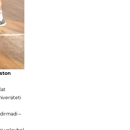
iston
lat
iversiteti
ldirmadi –