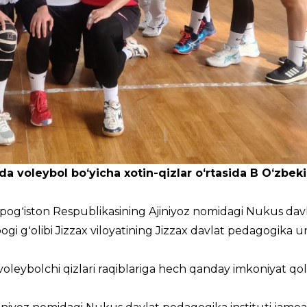
a voleybol boʻyicha xotin-qizlar oʻrtasida В Oʻzbek
gʻiston Respublikasining Ajiniyoz nomidagi Nukus dav
i gʻolibi Jizzax viloyatining Jizzax davlat pedagogika un
voleybolchi qizlari raqiblariga hech qanday imkoniyat qo