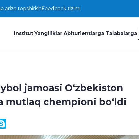
a ariza topshirish
Feedback tizimi
Institut
Yangiliklar
Abiturientlarga
Talabalarga
ybol jamoasi Oʻzbekiston
a mutlaq chempioni boʻldi
y
ail.Ru
Skype
k