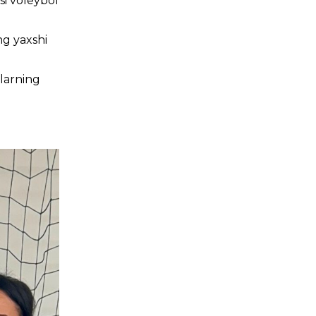
si voleybol
g yaxshi
larning