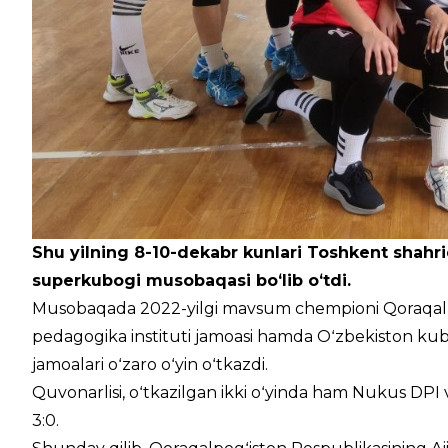
Shu yilning 8-10-dekabr kunlari Toshkent shahrid
superkubogi musobaqasi boʻlib oʻtdi.
Musobaqada 2022-yilgi mavsum chempioni Qoraqalpo
pedagogika instituti jamoasi hamda Oʻzbekiston kubog
jamoalari oʻzaro oʻyin oʻtkazdi.
Quvonarlisi, oʻtkazilgan ikki oʻyinda ham Nukus DPI 
3:0.