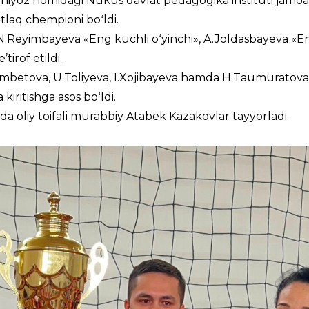
iniyoz nomidagi Nukus davlat pedagogika instituti jamoa
laq chempioni boʻldi.
.Reyimbayeva «Eng kuchli oʻyinchi», A.Joldasbayeva «En
irof etildi.
imbetova, U.Toliyeva, I.Xojibayeva hamda H.Taumuratova
kiritishga asos boʻldi.
 oliy toifali murabbiy Atabek Kazakovlar tayyorladi.