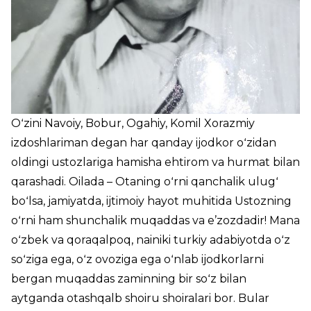
Oʻzini Navoiy, Bobur, Ogahiy, Komil Xorazmiy
izdoshlariman degan har qanday ijodkor oʻzidan
oldingi ustozlariga hamisha ehtirom va hurmat bilan
qarashadi. Oilada – Otaning oʻrni qanchalik ulugʻ
boʻlsa, jamiyatda, ijtimoiy hayot muhitida Ustozning
oʻrni ham shunchalik muqaddas va e’zozdadir! Mana
oʻzbek va qoraqalpoq, nainiki turkiy adabiyotda oʻz
soʻziga ega, oʻz ovoziga ega oʻnlab ijodkorlarni
bergan muqaddas zaminning bir soʻz bilan
aytganda otashqalb shoiru shoiralari bor. Bular