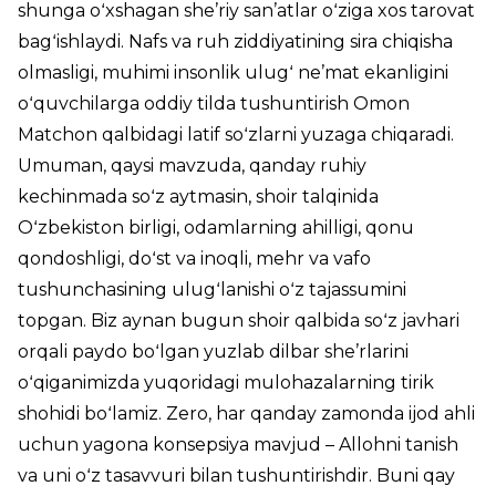
shunga oʻxshagan she’riy san’atlar oʻziga xos tarovat
bagʻishlaydi. Nafs va ruh ziddiyatining sira chiqisha
olmasligi, muhimi insonlik ulugʻ ne’mat ekanligini
oʻquvchilarga oddiy tilda tushuntirish Omon
Matchon qalbidagi latif soʻzlarni yuzaga chiqaradi.
Umuman, qaysi mavzuda, qanday ruhiy
kechinmada soʻz aytmasin, shoir talqinida
Oʻzbekiston birligi, odamlarning ahilligi, qonu
qondoshligi, doʻst va inoqli, mehr va vafo
tushunchasining ulugʻlanishi oʻz tajassumini
topgan. Biz aynan bugun shoir qalbida soʻz javhari
orqali paydo boʻlgan yuzlab dilbar she’rlarini
oʻqiganimizda yuqoridagi mulohazalarning tirik
shohidi boʻlamiz. Zero, har qanday zamonda ijod ahli
uchun yagona konsepsiya mavjud – Allohni tanish
va uni oʻz tasavvuri bilan tushuntirishdir. Buni qay