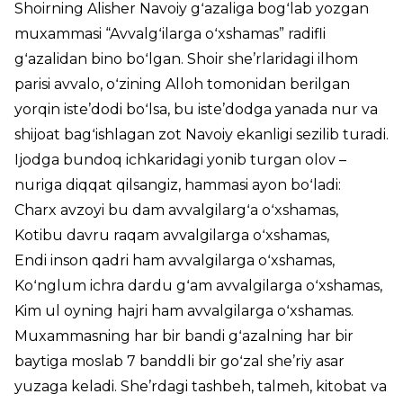
Shoirning Alisher Navoiy gʻazaliga bogʻlab yozgan
muxammasi “Avvalgʻilarga oʻxshamas” radifli
gʻazalidan bino boʻlgan. Shoir she’rlaridagi ilhom
parisi avvalo, oʻzining Alloh tomonidan berilgan
yorqin iste’dodi boʻlsa, bu iste’dodga yanada nur va
shijoat bagʻishlagan zot Navoiy ekanligi sezilib turadi.
Ijodga bundoq ichkaridagi yonib turgan olov –
nuriga diqqat qilsangiz, hammasi ayon boʻladi:
Charx avzoyi bu dam avvalgilargʻa oʻxshamas,
Kotibu davru raqam avvalgilarga oʻxshamas,
Endi inson qadri ham avvalgilarga oʻxshamas,
Koʻnglum ichra dardu gʻam avvalgilarga oʻxshamas,
Kim ul oyning hajri ham avvalgilarga oʻxshamas.
Muxammasning har bir bandi gʻazalning har bir
baytiga moslab 7 banddli bir goʻzal she’riy asar
yuzaga keladi. She’rdagi tashbeh, talmeh, kitobat va