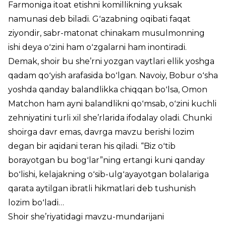
Farmoniga itoat etishni komillikning yuksak
namunasi deb biladi. Gʻazabning oqibati faqat
ziyondir, sabr-matonat chinakam musulmonning
ishi deya oʻzini ham oʻzgalarni ham inontiradi.
Demak, shoir bu she’rni yozgan vaytlari ellik yoshga
qadam qoʻyish arafasida boʻlgan. Navoiy, Bobur oʻsha
yoshda qanday balandlikka chiqqan boʻlsa, Omon
Matchon ham ayni balandlikni qoʻmsab, oʻzini kuchli
zehniyatini turli xil she’rlarida ifodalay oladi. Chunki
shoirga davr emas, davrga mavzu berishi lozim
degan bir aqidani teran his qiladi. “Biz oʻtib
borayotgan bu bogʻlar”ning ertangi kuni qanday
boʻlishi, kelajakning oʻsib-ulgʻayayotgan bolalariga
qarata aytilgan ibratli hikmatlari deb tushunish
lozim boʻladi…
Shoir she’riyatidagi mavzu-mundarijani