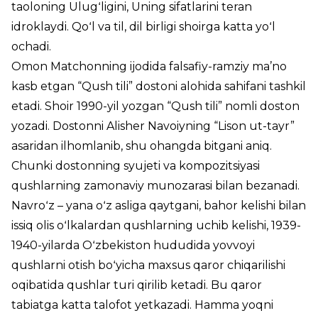
taoloning Ulugʻligini, Uning sifatlarini teran
idroklaydi. Qoʻl va til, dil birligi shoirga katta yoʻl
ochadi.
Omon Matchonning ijodida falsafiy-ramziy ma’no
kasb etgan “Qush tili” dostoni alohida sahifani tashkil
etadi. Shoir 1990-yil yozgan “Qush tili” nomli doston
yozadi. Dostonni Alisher Navoiyning “Lison ut-tayr”
asaridan ilhomlanib, shu ohangda bitgani aniq.
Chunki dostonning syujeti va kompozitsiyasi
qushlarning zamonaviy munozarasi bilan bezanadi.
Navroʻz – yana oʻz asliga qaytgani, bahor kelishi bilan
issiq olis oʻlkalardan qushlarning uchib kelishi, 1939-
1940-yilarda Oʻzbekiston hududida yovvoyi
qushlarni otish boʻyicha maxsus qaror chiqarilishi
oqibatida qushlar turi qirilib ketadi. Bu qaror
tabiatga katta talofot yetkazadi. Hamma yoqni