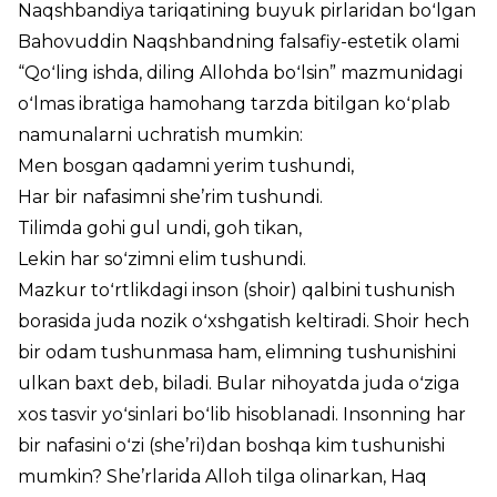
Naqshbandiya tariqatining buyuk pirlaridan boʻlgan
Bahovuddin Naqshbandning falsafiy-estetik olami
“Qoʻling ishda, diling Allohda boʻlsin” mazmunidagi
oʻlmas ibratiga hamohang tarzda bitilgan koʻplab
namunalarni uchratish mumkin:
Men bosgan qadamni yerim tushundi,
Har bir nafasimni she’rim tushundi.
Tilimda gohi gul undi, goh tikan,
Lekin har soʻzimni elim tushundi.
Mazkur toʻrtlikdagi inson (shoir) qalbini tushunish
borasida juda nozik oʻxshgatish keltiradi. Shoir hech
bir odam tushunmasa ham, elimning tushunishini
ulkan baxt deb, biladi. Bular nihoyatda juda oʻziga
xos tasvir yoʻsinlari boʻlib hisoblanadi. Insonning har
bir nafasini oʻzi (she’ri)dan boshqa kim tushunishi
mumkin? She’rlarida Alloh tilga olinarkan, Haq