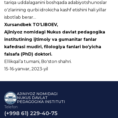
tariqa uddalaganini boshqada adabiyotshunoslar
oʻzlarining qurbi idrokicha kashf etishini hali yillar
isbotlab berar…
Xursandbek TOʻLIBOEV,
Ajiniyoz nomidagi Nukus davlat pedagogika
institutining ijtimoiy va gumanitar fanlar
kafedrasi mudiri, filologiya fanlari boʻyicha
falsafa (
PhD
) doktori
.
Ellikqal’a tumani, Boʻston shahri.
15-16-yanvar, 2023-yil
AJINIYOZ NOMIDAGI
NUKUS DAVLAT
PEDAGOGIKA INSTITUTI
Telefon
(+998 61) 229-40-75