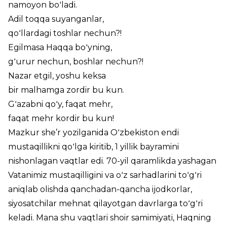
namoyon boʻladi.
Adil toqqa suyanganlar,
qoʻllardagi toshlar nechun?!
Egilmasa Haqqa boʻyning,
gʻurur nechun, boshlar nechun?!
Nazar etgil, yoshu keksa
bir malhamga zordir bu kun.
Gʻazabni qoʻy, faqat mehr,
faqat mehr kordir bu kun!
Mazkur she’r yozilganida Oʻzbekiston endi
mustaqillikni qoʻlga kiritib, 1 yillik bayramini
nishonlagan vaqtlar edi. 70-yil qaramlikda yashagan
Vatanimiz mustaqilligini va oʻz sarhadlarini toʻgʻri
aniqlab olishda qanchadan-qancha ijodkorlar,
siyosatchilar mehnat qilayotgan davrlarga toʻgʻri
keladi. Mana shu vaqtlari shoir samimiyati, Haqning