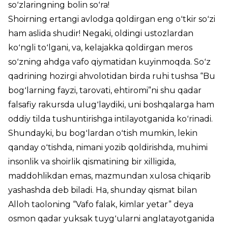
soʻzlaringning bolin soʻra!
Shoirning ertangi avlodga qoldirgan eng oʻtkir soʻzi
ham aslida shudir! Negaki, oldingi ustozlardan
koʻngli toʻlgani, va, kelajakka qoldirgan meros
soʻzning ahdga vafo qiymatidan kuyinmoqda. Soʻz
qadrining hozirgi ahvolotidan birda ruhi tushsa “Bu
bogʻlarning fayzi, tarovati, ehtiromi”ni shu qadar
falsafiy rakursda ulugʻlaydiki, uni boshqalarga ham
oddiy tilda tushuntirishga intilayotganida koʻrinadi.
Shundayki, bu bogʻlardan oʻtish mumkin, lekin
qanday oʻtishda, nimani yozib qoldirishda, muhimi
insonlik va shoirlik qismatining bir xilligida,
maddohlikdan emas, mazmundan xulosa chiqarib
yashashda deb biladi. Ha, shunday qismat bilan
Alloh taoloning “Vafo falak, kimlar yetar” deya
osmon qadar yuksak tuygʻularni anglatayotganida