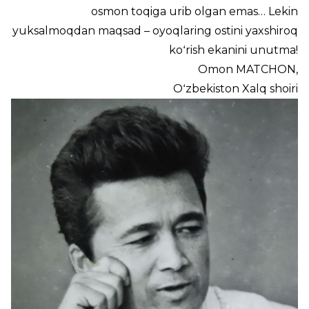
osmon toqiga urib olgan emas… Lekin
yuksalmoqdan maqsad – oyoqlaring ostini yaxshiroq
koʻrish ekanini unutma!
Omon MATCHON,
Oʻzbekiston Xalq shoiri