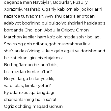
deganda men Navoiylar, Boburlar, Fuzuliy,
Xorazmiy, Mashrab, Ogahiy kabi oʻnlab ijodkorlarni
nazarda tutyapman. Ayni shu dargʻalar oʻtgan
adabiyot bogʻining bulbulgoʻyo shoirlari haqida soʻz
borganda Choʻlpon, Abdulla Oripov, Omon
Matchon kabilar ham koʻz oldimizda zohir boʻladi.
Shoirning goh orifona, goh mashrabona lirik
she’rlarida oʻzining ulkan qalb egasi va donishmand
bir zot ekanligini his etajakmiz:
Bu bogʻlardan bizlar oʻtdik,
bizim izdan kimlar oʻtar?!
Bu yoʻllarga bizlar yetdik,
vafo falak, kimlar yetar?!
Ey odamzod, qalbingdagi
chamanlarning holin soʻra!
Ogʻiz ochding maqsad uchun