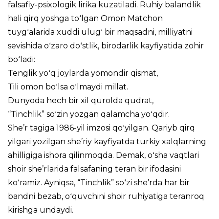
falsafiy-psixologik lirika kuzatiladi. Ruhiy balandlik
hali qirq yoshga toʻlgan Omon Matchon
tuygʻalarida xuddi ulugʻ bir maqsadni, milliyatni
sevishida oʻzaro doʻstlik, birodarlik kayfiyatida zohir
boʻladi:
Tenglik yoʻq joylarda yomondir qismat,
Tili omon boʻlsa oʻlmaydi millat.
Dunyoda hech bir xil qurolda qudrat,
“Tinchlik” soʻzin yozgan qalamcha yoʻqdir.
She’r tagiga 1986-yil imzosi qoʻyilgan. Qariyb qirq
yilgari yozilgan she’riy kayfiyatda turkiy xalqlarning
ahilligiga ishora qilinmoqda. Demak, oʻsha vaqtlari
shoir she’rlarida falsafaning teran bir ifodasini
koʻramiz. Ayniqsa, “Tinchlik” soʻzi she’rda har bir
bandni bezab, oʻquvchini shoir ruhiyatiga teranroq
kirishga undaydi.