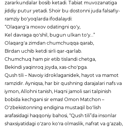
zararkundalar bosib ketadi. Tabiat muvozanatiga
jiddiy putur yetadi. Shoir bu dostonni juda falsafiy-
ramziy boʻyoqlarda ifodalaydi:
“Olaqargʻa moxov odatingni qoʻy,
Kel davraga qoʻshil, bugun ulkan toʻy…”
Olaqargʻa zimdan chumchuqqa qarab,
Birdan uchib ketdi sirli qar-qarlab.
Chumchuq ham pir etib tislandi chetga,
Bekindi yaqinroq joyda, xas-choʻpga.
Qush tili – Navoiy idroklaganidek, hayot va mamot
ramzidir. Ayniqsa, har bir qushning darajalari nafs va
iymon, Allohni tanish, Haqni jamoli sari talpinish
bobida kechgani sir emas! Omon Matchon –
Oʻzbekistonning endigina mustaqil boʻlish
arafasidagi haqqoniy bahosi, “Qush tili”da insonlar
shaxsiyatidagi oʻzaro koʻra olmaslik, nafrat va gʻazab,