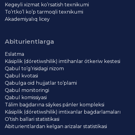
Kegeyli xizmat ko’rsatish texnikumi
To’rtko’l ko’p tarmoqli texnikumi
Akademiyalıq licey
Abiturientlarga
Eslatma
Kásiplik (dóretiwshilik) imtihanlar ótkeriw kestesi
Qabul to’g’risidagi nizom
Qabul kvotasi
Qabulga oid hujjatlar to’plami
Qabul monitoringi
Qabul komissiyasi
Tálim baǵdarına sáykes pánler kompleksi
Kásiplik (dóretiwshilik) imtixanlar baǵdarlamaları
O’tish ballari statistikasi
Abiturientlardan kelgan arizalar statistikasi