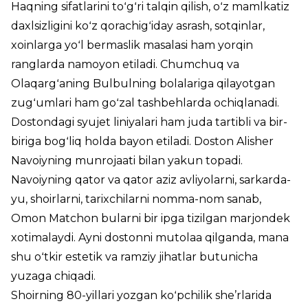
Haqning sifatlarini toʻgʻri talqin qilish, oʻz mamlkatiz
daxlsizligini koʻz qorachigʻiday asrash, sotqinlar,
xoinlarga yoʻl bermaslik masalasi ham yorqin
ranglarda namoyon etiladi. Chumchuq va
Olaqargʻaning Bulbulning bolalariga qilayotgan
zugʻumlari ham goʻzal tashbehlarda ochiqlanadi.
Dostondagi syujet liniyalari ham juda tartibli va bir-
biriga bogʻliq holda bayon etiladi. Doston Alisher
Navoiyning munrojaati bilan yakun topadi.
Navoiyning qator va qator aziz avliyolarni, sarkarda-
yu, shoirlarni, tarixchilarni nomma-nom sanab,
Omon Matchon bularni bir ipga tizilgan marjondek
xotimalaydi. Ayni dostonni mutolaa qilganda, mana
shu oʻtkir estetik va ramziy jihatlar butunicha
yuzaga chiqadi.
Shoirning 80-yillari yozgan koʻpchilik she’rlarida