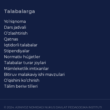
Talabalarga
Yo’riqnoma
Dars jadvali
O’zlashtirish
Qatnas
Iqtidorli talabalar
Stipendiyalar
Normativ hújjetler
Talabalar turar joylari
Mámleketlik imtixanlar
Bitiruv malakaviy ishi mavzulari
O’qishini ko’chirish
Tálim beriw tilleri
© 2024. AJINIYOZ NOMIDAGI NUKUS DAVLAT PEDAGOGIKA INSTITUTI