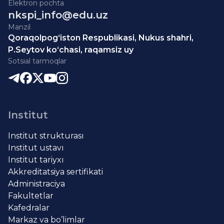
Elektron pochta
nkspi_info@edu.uz
Manzil
Qoraqolpog‘iston Respublikasi, Nukus shahri,
P.Seytov ko‘chasi, raqamsiz uy
Sotsial tarmoqlar
Institut
Institut strukturası
Institut ustavı
Institut tariyxı
Akkreditatsiya sertifikati
Administraciya
Fakultetlar
Kafedralar
Markaz va bo’limlar