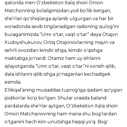
qatorida men Oʻzbekiston Xalq shoiri Omon
Matchonning bolaligimizdan yod boʻlib ketgan,
she’rlari qoʻshiqlarga aylanib ulgurgan va har bir
xonadonda sevib tinglanadigan radioning qulogʻini
buraganimizda “Umr oʻtar, vaqt oʻtar” deya Otajon
Xudoyshukurov, Ortiq Otajonovlarning mayin va
sehrli ovozidan kimdir ishga, kimdir oʻqishga
maktabga joʻnardi. Otamiz ham uy ishlarini
qilayotganda “Umr oʻtar, vaqt oʻtar”ni xonish qilib,
dala ishlarini qilib ishga joʻnaganlari kechadigek
esimda.
Ellikqal’aning muqaddas tuprogʻiga qadam qoʻygan
ijodkorlar koʻp boʻlgan. Shular orasida baland
pardalarda she’rlar aytgan, Oʻzbekiston Xalq shoiri
Omon Matchanovning ham mana shu bogʻlardan
oʻtganini hech kim unutishga haqqi yoʻq. Bogʻ