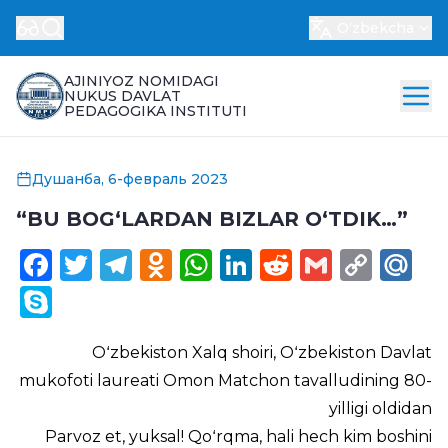
Oʻzbekcha
AJINIYOZ NOMIDAGI
NUKUS DAVLAT
PEDAGOGIKA INSTITUTI
Душанба, 6-февраль 2023
“BU BOGʻLARDAN BIZLAR OʻTDIK…”
Facebook
Twitter
Telegram
Odnoklassniki
WhatsApp
LinkedIn
Reddit
Gmail
Cop
Ma
Link
Skype
Oʻzbekiston Xalq shoiri, Oʻzbekiston Davlat
mukofoti laureati Omon Matchon tavalludining 80-
yilligi oldidan
Parvoz et, yuksal! Qoʻrqma, hali hech kim boshini