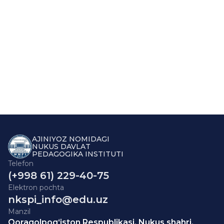
AJINIYOZ NOMIDAGI
NUKUS DAVLAT
PEDAGOGIKA INSTITUTI
Telefon
(+998 61) 229-40-75
Elektron pochta
nkspi_info@edu.uz
Manzil
Qoraqolpog‘iston Respublikasi, Nukus shahri,