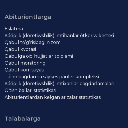
Abiturientlarga
Eslatma
Kásiplik (dóretiwshilik) imtihanlar ótkeriw kestesi
Qabul to’g’risidagi nizom
Qabul kvotasi
Qabulga oid hujjatlar to’plami
Qabul monitoringi
Qabul komissiyasi
Tálim baǵdarına sáykes pánler kompleksi
Kásiplik (dóretiwshilik) imtixanlar baǵdarlamaları
O’tish ballari statistikasi
Abiturientlardan kelgan arizalar statistikasi
Talabalarga