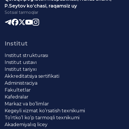
P.Seytov ko‘chasi, raqamsiz uy
Sotsial tarmoqlar
Institut
Institut strukturası
Institut ustavı
Institut tariyxı
Akkreditatsiya sertifikati
Administraciya
Fakultetlar
Kafedralar
Markaz va bo’limlar
Kegeyli xizmat ko’rsatish texnikumi
To’rtko’l ko’p tarmoqli texnikumi
Akademiyalıq licey