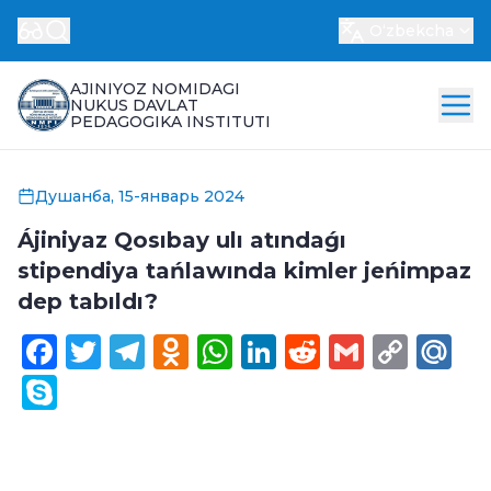
Oʻzbekcha
AJINIYOZ NOMIDAGI
NUKUS DAVLAT
PEDAGOGIKA INSTITUTI
Душанба, 15-январь 2024
Ájiniyaz Qosıbay ulı atındaǵı
stipendiya tańlawında kimler jeńimpaz
dep tabıldı?
Facebook
Twitter
Telegram
Odnoklassniki
WhatsApp
LinkedIn
Reddit
Gmail
Cop
Ma
Link
Skype