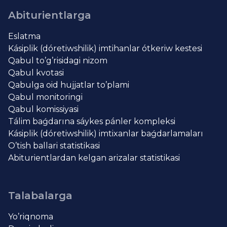
Abiturientlarga
Eslatma
Kásiplik (dóretiwshilik) imtihanlar ótkeriw kestesi
Qabul to’g’risidagi nizom
Qabul kvotasi
Qabulga oid hujjatlar to’plami
Qabul monitoringi
Qabul komissiyasi
Tálim baǵdarına sáykes pánler kompleksi
Kásiplik (dóretiwshilik) imtixanlar baǵdarlamaları
O’tish ballari statistikasi
Abiturientlardan kelgan arizalar statistikasi
Talabalarga
Yo’riqnoma