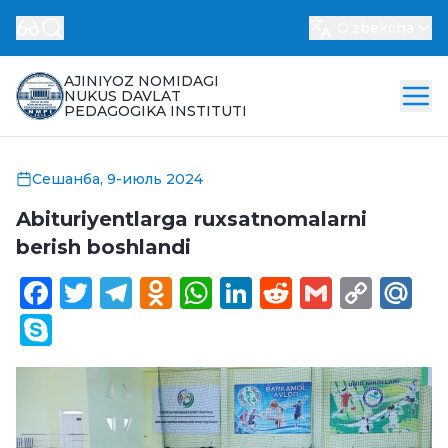
Oʻzbekcha
AJINIYOZ NOMIDAGI
NUKUS DAVLAT
PEDAGOGIKA INSTITUTI
Сешанба, 9-июль 2024
Abituriyentlarga ruxsatnomalarni
berish boshlandi
Facebook
Twitter
Telegram
Odnoklassniki
WhatsApp
LinkedIn
Reddit
Gmail
Cop
Ma
Link
Skype