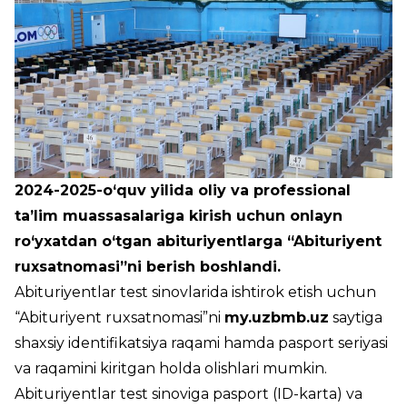
2024-2025-o‘quv yilida oliy va professional
ta’lim muassasalariga kirish uchun onlayn
ro‘yxatdan o‘tgan abituriyentlarga “Abituriyent
ruxsatnomasi”ni berish boshlandi.
Abituriyentlar test sinovlarida ishtirok etish uchun
“Abituriyent ruxsatnomasi”ni
my.uzbmb.uz
saytiga
shaxsiy identifikatsiya raqami hamda pasport seriyasi
va raqamini kiritgan holda olishlari mumkin.
Abituriyentlar test sinoviga pasport (ID-karta) va