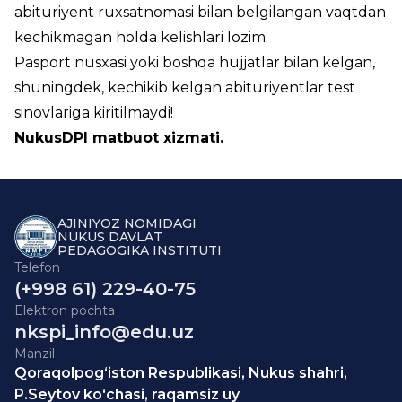
abituriyent ruxsatnomasi bilan belgilangan vaqtdan
kechikmagan holda kelishlari lozim.
Pasport nusxasi yoki boshqa hujjatlar bilan kelgan,
shuningdek, kechikib kelgan abituriyentlar test
sinovlariga kiritilmaydi!
NukusDPI matbuot xizmati.
AJINIYOZ NOMIDAGI
NUKUS DAVLAT
PEDAGOGIKA INSTITUTI
Telefon
(+998 61) 229-40-75
Elektron pochta
nkspi_info@edu.uz
Manzil
Qoraqolpog‘iston Respublikasi, Nukus shahri,
P.Seytov ko‘chasi, raqamsiz uy