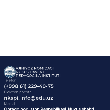
AJINIYOZ NOMIDAGI
NUKUS DAVLAT
PEDAGOGIKA INSTITUTI
Telefon
(+998 61) 229-40-75
Elektron pochta
nkspi_info@edu.uz
Manzil
Qoraqolpog‘iston Respublikasi, Nukus shahri,