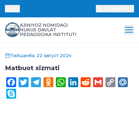
Oʻzbekcha
AJINIYOZ NOMIDAGI
NUKUS DAVLAT
PEDAGOGIKA INSTITUTI
Пайшанба, 22-август 2024
Matbuot xizmati
Facebook
Twitter
Telegram
Odnoklassniki
WhatsApp
LinkedIn
Reddit
Gmail
Cop
Ma
Link
Skype