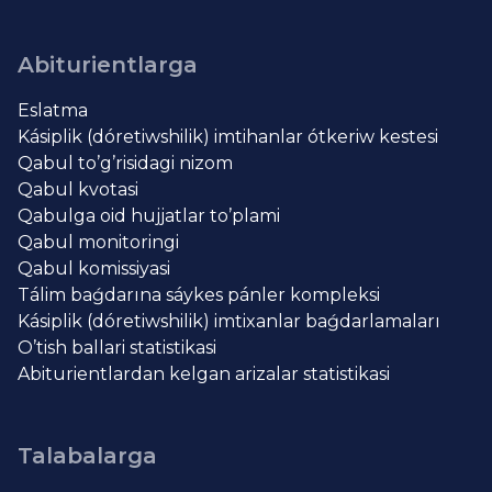
Abiturientlarga
Eslatma
Kásiplik (dóretiwshilik) imtihanlar ótkeriw kestesi
Qabul to’g’risidagi nizom
Qabul kvotasi
Qabulga oid hujjatlar to’plami
Qabul monitoringi
Qabul komissiyasi
Tálim baǵdarına sáykes pánler kompleksi
Kásiplik (dóretiwshilik) imtixanlar baǵdarlamaları
O’tish ballari statistikasi
Abiturientlardan kelgan arizalar statistikasi
Talabalarga