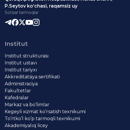
P.Seytov ko‘chasi, raqamsiz uy
Sotsial tarmoqlar
Institut
Institut strukturası
Institut ustavı
Institut tariyxı
Akkreditatsiya sertifikati
Administraciya
Fakultetlar
Kafedralar
Markaz va bo’limlar
Kegeyli xizmat ko’rsatish texnikumi
To’rtko’l ko’p tarmoqli texnikumi
Akademiyalıq licey