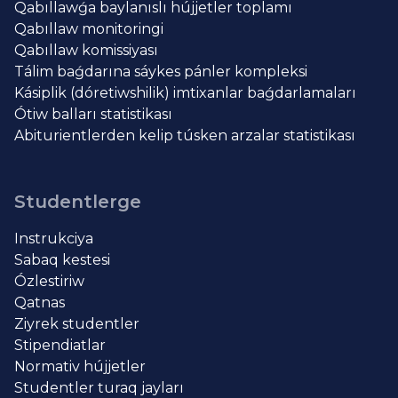
Qabıllawǵa baylanıslı hújjetler toplamı
Qabıllaw monitoringi
Qabıllaw komissiyası
Tálim baǵdarına sáykes pánler kompleksi
Kásiplik (dóretiwshilik) imtixanlar baǵdarlamaları
Ótiw balları statistikası
Abiturientlerden kelip túsken arzalar statistikası
Studentlerge
Instrukciya
Sabaq kestesi
Ózlestiriw
Qatnas
Ziyrek studentler
Stipendiatlar
Normativ hújjetler
Studentler turaq jayları