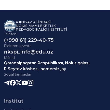
ÁJINIYAZ ATÍNDAǴÍ
NÓKIS MÁMLEKETLIK
PEDAGOGIKALÍQ INSTITUTÍ
Telefon
(+998 61) 229-40-75
Elektron pochta
nkspi_info@edu.uz
Mánzil
Qaraqalpaqstan Respublikası, Nókis qalası,
P.Seytov kóshesi, nomersiz jay
Social tarmaqlar
Institut