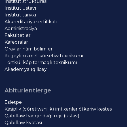
Institut strukturası
Institut ustavı
Institut tariyxı
Akkreditaciya sertifikatı
Administraciya
Fakultetler
Kafedralar
Oraylar hám bólimler
Kegeyli xızmet kórsetiw texnikumı
Tórtkúl kóp tarmaqlı texnikumı
Akademiyalıq licey
Abiturientlerge
Esletpe
Kásiplik (dóretiwshilik) imtixanlar ótkeriw kestesi
Qabıllaw haqqındaǵı reje (ustav)
Qabıllaw kvotası