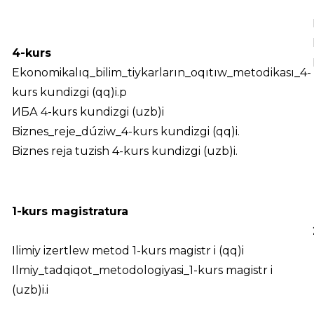
4-kurs
Ekonomikalıq_bilim_tiykarların_oqıtıw_metodikası_4-
kurs kundizgi (qq)i.p
ИБА 4-kurs kundizgi (uzb)i
Biznes_reje_dúziw_4-kurs kundizgi (qq)i.
Biznes reja tuzish 4-kurs kundizgi (uzb)i.
1-kurs magistratura
Ilimiy izertlew metod 1-kurs magistr i (qq)i
Ilmiy_tadqiqot_metodologiyasi_1-kurs magistr i
(uzb)i.i