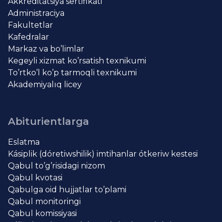
Akkreditatsiya sertifikati
Administraciya
Fakultetlar
Kafedralar
Markaz va bo’limlar
Kegeyli xizmat ko’rsatish texnikumi
To’rtko’l ko’p tarmoqli texnikumi
Akademiyalıq licey
Abiturientlarga
Eslatma
Kásiplik (dóretiwshilik) imtihanlar ótkeriw kestesi
Qabul to’g’risidagi nizom
Qabul kvotasi
Qabulga oid hujjatlar to’plami
Qabul monitoringi
Qabul komissiyasi