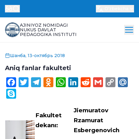
Oʻzbekcha
AJINIYOZ NOMIDAGI
NUKUS DAVLAT
PEDAGOGIKA INSTITUTI
Шанба, 13-октябрь 2018
Aniq fanlar fakulteti
Facebook
Twitter
Telegram
Odnoklassniki
WhatsApp
LinkedIn
Reddit
Gmail
Cop
Ma
Link
Skype
Jiemuratov
Fakultet
Rzamurat
dekanı:
Esbergenovich