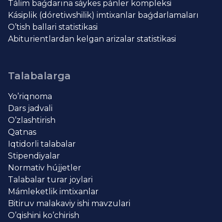
Tálim baǵdarına sáykes pánler kompleksi
Kásiplik (dóretiwshilik) imtixanlar baǵdarlamaları
O’tish ballari statistikasi
Abiturientlardan kelgan arizalar statistikasi
Talabalarga
Yo’riqnoma
Dars jadvali
O’zlashtirish
Qatnas
Iqtidorli talabalar
Stipendiyalar
Normativ hújjetler
Talabalar turar joylari
Mámleketlik imtixanlar
Bitiruv malakaviy ishi mavzulari
O’qishini ko’chirish