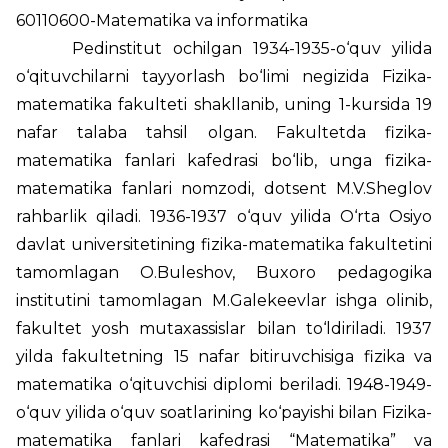
60110600-Matematika va informatika
Pedinstitut ochilgan 1934-1935-o‘quv yilida
o‘qituvchilarni tayyorlash bo‘limi negizida Fizika-
matematika fakulteti shakllanib, uning 1-kursida 19
nafar talaba tahsil olgan. Fakultetda fizika-
matematika fanlari kafedrasi bo‘lib, unga fizika-
matematika fanlari nomzodi, dotsent M.V.Sheglov
rahbarlik qiladi. 1936-1937 o‘quv yilida O‘rta Osiyo
davlat universitetining fizika-matematika fakultetini
tamomlagan O.Buleshov, Buxoro pedagogika
institutini tamomlagan M.Galekeevlar ishga olinib,
fakultet yosh mutaxassislar bilan to‘ldiriladi. 1937
yilda fakultetning 15 nafar bitiruvchisiga fizika va
matematika o‘qituvchisi diplomi beriladi. 1948-1949-
o‘quv yilida o‘quv soatlarining ko‘payishi bilan Fizika-
matematika fanlari kafedrasi “Matematika” va