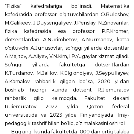
“Fizika” kafedralariga bo‘linadi. Matematika
kafedrasida professor o‘qituvchilardan O.Buleshov,
M.Galikeev, J.Duysengaliyev, J.Penskiy, N.Zinovanlar,
fizika kafedrasida esa professor P.F.Kromer,
dotsentlardan A.Nurimbetov, A.Nurmanov, katta
o‘qituvchi A.Junusovlar, so‘nggi yillarda dotsentlar
A.Majitov, A.Aliyev, V.N.Kim, I.P.Yugaylar xizmat qiladi.
So‘nggi yillarda fakultetga dotsentlardan
K.Turdanov, M.Jalilov, K.Elg‘ondiyev, J.Seypullayev,
A.Kamalov rahbarlik qilgan bo‘lsa, 2020 yildan
boshlab hozirgi kunda dotsent R.Jiemuratov
rahbarlik qilib kelmoqda. Fakultet dekani
R.Jiemuratov 2022 yilda Qozon federal
universitetida va 2023 yilda Finlyandiyada ilmiy-
pedagogik tashrif bilan bo‘lib, o‘z malakasini oshirdi.
Bugungi kunda fakultetda 1000 dan ortiq talaba