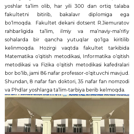
yoshlar ta’lim olib, har yili 300 dan ortiq talaba
fakultetni bitirib, bakalavr diplomiga ega
bo‘lmoqda. Fakultet dekani dotsent R.Jiemuratov
rahbarligida ta’lim, ilmiy va ma’naviy-ma’rifiy
sohalarda bir qancha yutuqlar qo‘lga kiritilib
kelinmoqda. Hozirgi vaqtda fakultet tarkibida
Matematika o‘qitish metodikasi, Informatika o‘qitish
metodikasi va Fizika o‘qitish metodikasi kafedralari
bor bo‘lib, jami 86 nafar professor-o‘qituvchi mavjud.
Shundan, 8 nafar fan doktori, 35 nafar fan nomzodi
va Phdlar yoshlarga ta’lim-tarbiya berib kelmoqda.