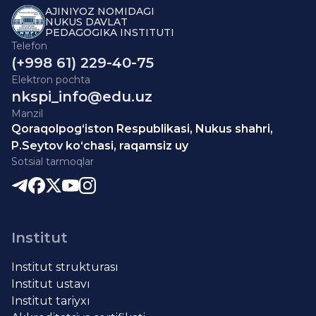
AJINIYOZ NOMIDAGI
NUKUS DAVLAT
PEDAGOGIKA INSTITUTI
Telefon
(+998 61) 229-40-75
Elektron pochta
nkspi_info@edu.uz
Manzil
Qoraqolpog‘iston Respublikasi, Nukus shahri,
P.Seytov ko‘chasi, raqamsiz uy
Sotsial tarmoqlar
Institut
Institut strukturası
Institut ustavı
Institut tariyxı