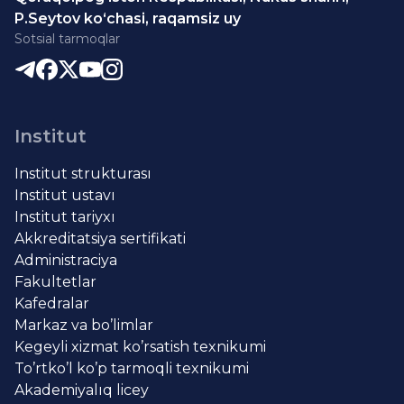
P.Seytov ko‘chasi, raqamsiz uy
Sotsial tarmoqlar
Institut
Institut strukturası
Institut ustavı
Institut tariyxı
Akkreditatsiya sertifikati
Administraciya
Fakultetlar
Kafedralar
Markaz va bo’limlar
Kegeyli xizmat ko’rsatish texnikumi
To’rtko’l ko’p tarmoqli texnikumi
Akademiyalıq licey