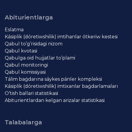
Abiturientlarga
Eslatma
Kásiplik (dóretiwshilik) imtihanlar ótkeriw kestesi
Qabul to’g’risidagi nizom
Qabul kvotasi
Qabulga oid hujjatlar to’plami
Qabul monitoringi
Qabul komissiyasi
Tálim baǵdarına sáykes pánler kompleksi
Kásiplik (dóretiwshilik) imtixanlar baǵdarlamaları
O’tish ballari statistikasi
Abiturientlardan kelgan arizalar statistikasi
Talabalarga