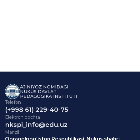
AJINIYOZ NOMIDAGI
NUKUS DAVLAT
PEDAGOGIKA INSTITUTI
Telefon
(+998 61) 229-40-75
Elektron pochta
nkspi_info@edu.uz
Manzil
Qoraqolpog‘iston Respublikasi, Nukus shahri,