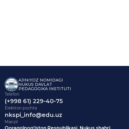
AJINIYOZ NOMIDAGI
NUKUS DAVLAT
PEDAGOGIKA INSTITUTI
Telefon
(+998 61) 229-40-75
Elektron pochta
nkspi_info@edu.uz
Manzil
Qoraqolpog‘iston Respublikasi, Nukus shahri,