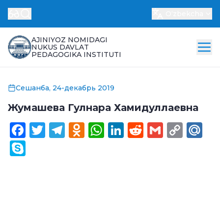
Oʻzbekcha
AJINIYOZ NOMIDAGI
NUKUS DAVLAT
PEDAGOGIKA INSTITUTI
Сешанба, 24-декабрь 2019
Жумашева Гулнара Хамидуллаевна
Facebook
Twitter
Telegram
Odnoklassniki
WhatsApp
LinkedIn
Reddit
Gmail
Cop
Ma
Link
Skype