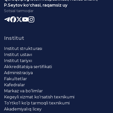
P.Seytov ko‘chasi, raqamsiz uy
Sotsial tarmoqlar
Institut
Institut strukturası
Institut ustavı
Institut tariyxı
Akkreditatsiya sertifikati
Administraciya
Fakultetlar
Kafedralar
Markaz va bo’limlar
Kegeyli xizmat ko’rsatish texnikumi
To’rtko’l ko’p tarmoqli texnikumi
Akademiyalıq licey