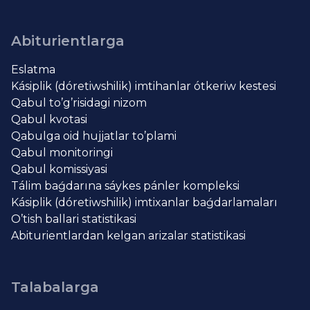
Abiturientlarga
Eslatma
Kásiplik (dóretiwshilik) imtihanlar ótkeriw kestesi
Qabul to’g’risidagi nizom
Qabul kvotasi
Qabulga oid hujjatlar to’plami
Qabul monitoringi
Qabul komissiyasi
Tálim baǵdarına sáykes pánler kompleksi
Kásiplik (dóretiwshilik) imtixanlar baǵdarlamaları
O’tish ballari statistikasi
Abiturientlardan kelgan arizalar statistikasi
Talabalarga