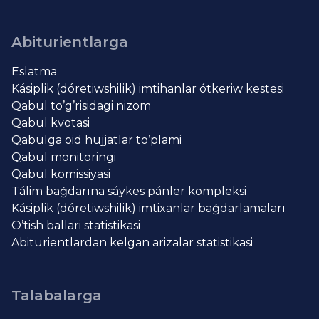
Abiturientlarga
Eslatma
Kásiplik (dóretiwshilik) imtihanlar ótkeriw kestesi
Qabul to’g’risidagi nizom
Qabul kvotasi
Qabulga oid hujjatlar to’plami
Qabul monitoringi
Qabul komissiyasi
Tálim baǵdarına sáykes pánler kompleksi
Kásiplik (dóretiwshilik) imtixanlar baǵdarlamaları
O’tish ballari statistikasi
Abiturientlardan kelgan arizalar statistikasi
Talabalarga