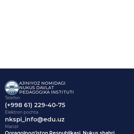
AJINIYOZ NOMIDAGI
NUKUS DAVLAT
PEDAGOGIKA INSTITUTI
Telefon
(+998 61) 229-40-75
Elektron pochta
nkspi_info@edu.uz
Manzil
Qoraqolpog‘iston Respublikasi, Nukus shahri,