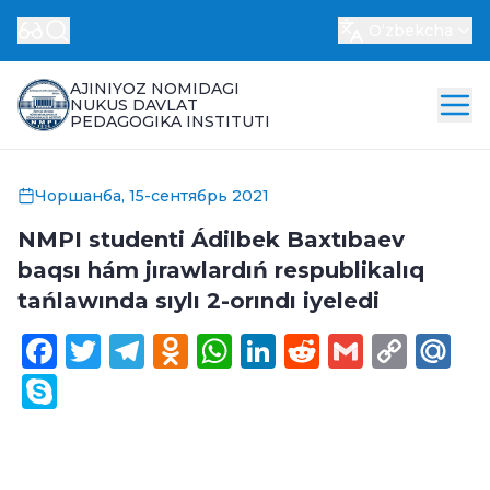
Oʻzbekcha
AJINIYOZ NOMIDAGI
NUKUS DAVLAT
PEDAGOGIKA INSTITUTI
Чоршанба, 15-сентябрь 2021
NMPI studenti Ádilbek Baxtıbaev
baqsı hám jırawlardıń respublikalıq
tańlawında sıylı 2-orındı iyeledi
Facebook
Twitter
Telegram
Odnoklassniki
WhatsApp
LinkedIn
Reddit
Gmail
Cop
Ma
Link
Skype