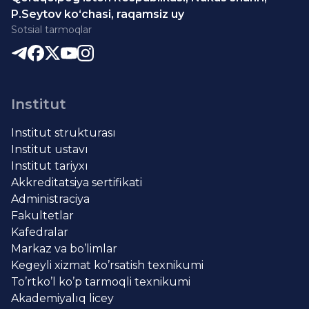
P.Seytov ko‘chasi, raqamsiz uy
Sotsial tarmoqlar
Institut
Institut strukturası
Institut ustavı
Institut tariyxı
Akkreditatsiya sertifikati
Administraciya
Fakultetlar
Kafedralar
Markaz va bo’limlar
Kegeyli xizmat ko’rsatish texnikumi
To’rtko’l ko’p tarmoqli texnikumi
Akademiyalıq licey