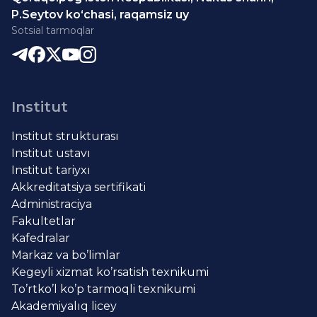
P.Seytov ko‘chasi, raqamsiz uy
Sotsial tarmoqlar
Institut
Institut strukturası
Institut ustavı
Institut tariyxı
Akkreditatsiya sertifikati
Administraciya
Fakultetlar
Kafedralar
Markaz va bo’limlar
Kegeyli xizmat ko’rsatish texnikumi
To’rtko’l ko’p tarmoqli texnikumi
Akademiyalıq licey