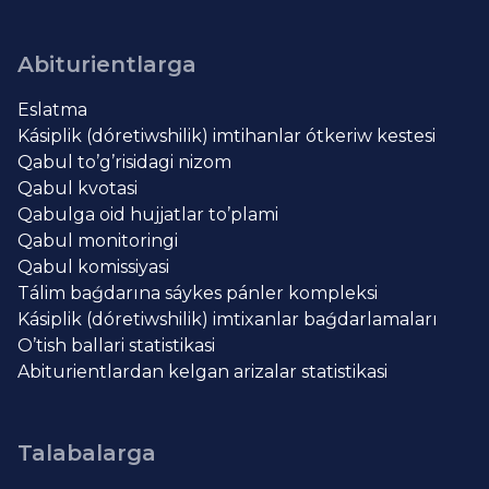
Abiturientlarga
Eslatma
Kásiplik (dóretiwshilik) imtihanlar ótkeriw kestesi
Qabul to’g’risidagi nizom
Qabul kvotasi
Qabulga oid hujjatlar to’plami
Qabul monitoringi
Qabul komissiyasi
Tálim baǵdarına sáykes pánler kompleksi
Kásiplik (dóretiwshilik) imtixanlar baǵdarlamaları
O’tish ballari statistikasi
Abiturientlardan kelgan arizalar statistikasi
Talabalarga