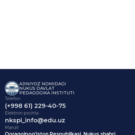
AJINIYOZ NOMIDAGI
NUKUS DAVLAT
PEDAGOGIKA INSTITUTI
Telefon
(+998 61) 229-40-75
Elektron pochta
nkspi_info@edu.uz
Manzil
Qoraqolpog‘iston Respublikasi, Nukus shahri,