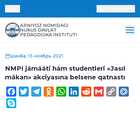
Oʻzbekcha
AJINIYOZ NOMIDAGI
NUKUS DAVLAT
PEDAGOGIKA INSTITUTI
Шанба, 13-ноябрь 2021
NMPI jámááti hám studentleri «Jasıl
mákan» akciyasına belsene qatnastı
Facebook
Twitter
Telegram
Odnoklassniki
WhatsApp
LinkedIn
Reddit
Gmail
Cop
Ma
Link
Skype