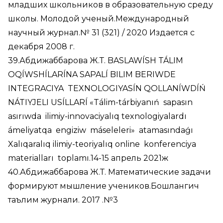
младших школьников в образовательную среду
школы. Молодой ученый.Международный
научный журнал.№ 31 (321) / 2020 Издается с
декабря 2008 г.
39.Абдижаббарова Ж.Т. BASLAWÍSH TÁLIM
OQÍWSHÍLARÍNA SAPALÍ BILIM BERIWDE
INTEGRACIYA TEXNOLOGIYASÍN QOLLANÍWDÍŃ
NÁTIYJELI USÍLLARÍ «Tálim-tárbiyanıń sapasın
asırıwda ilimiy-innovaciyalıq texnologiyalardı
ámeliyatqa engiziw máseleleri» atamasındaǵı
Xalıqaralıq ilimiy-teoriyalıq online konferenciya
materialları toplamı.14-15 апрель 2021ж
40.Абдижаббарова Ж.Т. Математические задачи
формируют мышление учеников.Бошлангич
таълим журнали. 2017 .№3