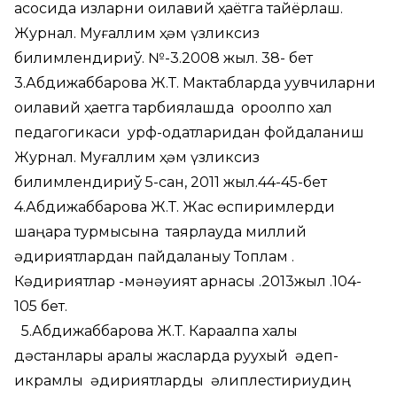
асосида қизларни оилавий ҳаётга тайёрлаш.
Журнал. Муғаллим ҳәм үзликсиз
билимлендириў. №-3.2008 жыл. 38- бет
3.Абдижаббарова Ж.Т. Мактабларда уқувчиларни
оилавий ҳаетга тарбиялашда қороқолпоқ халқ
педагогикаси урф-одатларидан фойдаланиш
Журнал. Муғаллим ҳәм үзликсиз
билимлендириў 5-сан, 2011 жыл.44-45-бет
4.Абдижаббарова Ж.Т. Жас өспиримлерди
шаңарақ турмысына таярлауда миллий
қәдириятлардан пайдаланыу Топлам .
Кәдириятлар -мәнәуият арнасы .2013жыл .104-
105 бет.
5.Абдижаббарова Ж.Т. Карақалпақ халық
дәстанлары арқалы жасларда руухый әдеп-
икрамлық қәдириятларды қәлиплестириудиң