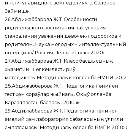
институт аридного земледелия». с. Соленое
Займище.
26.Абдижаббарова Ж.Т. Особенности
родительского воспитания как условия
становления уважения девочек-подростков к
родителям. Наука молодых – интеллектуальный
потенциал/ Россия Пенза 21 века 2020г
27.Абдижаббарова Ж.Т. Класс басшысының
хызметин шөлкемлестириў
методикасы.Методикалык колланба.НМПИ 2012.
28.Абдижаббарова Ж.Т. Педагогика пәнинен
тест ҳәм сораўлар жыйнағы. Окыў қолланба
Карақалпақстан баспасы 2010 ж.
29.Абдижаббарова Ж.Т. Педагогика пәнинен
әмелий ҳәм лаборатория сабақларының үлгили
сыпатламасы. Методикалық қолланба НМПИ 2010ж