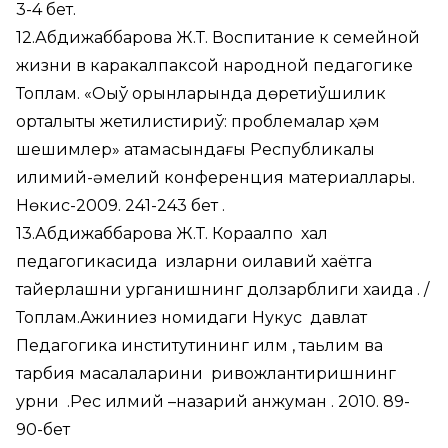
3-4 бет.
12.Абдижаббарова Ж.Т. Воспитание к семейной
жизни в каракалпаксой народной педагогике
Топлам. «Оқыў орынларында дөретиўшилик
орталықты жетилистириў: проблемалар ҳәм
шешимлер» атамасындағы Республикалық
илимий-әмелий конференция материаллары.
Нөкис-2009. 241-243 бет .
13.Абдижаббарова Ж.Т. Корақалпоқ халқ
педагогикасида қизларни оилавий хаётга
тайерлашни урганишнинг долзарблиги хақида . /
Топлам.Ажиниез номидаги Нукус давлат
Педагогика институтининг илм , таьлим ва
тарбия масалаларини ривожлантиришнинг
урни .Рес илмий –назарий анжуман . 2010. 89-
90-бет