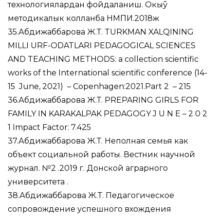
технологиялардан фойдаланиш. Окыў
методикалык колланба НМПИ.2018ж
35.Абдижаббарова Ж.Т. TURKMAN XALQINING
MILLI URF-ODATLARI PEDAGOGICAL SCIENCES
AND TEACHING METHODS: a collection scientific
works of the International scientific conference (14-
15 June, 2021) – Copenhagen:2021.Part 2 – 215
36.Абдижаббарова Ж.Т. PREPARING GIRLS FOR
FAMILY IN KARAKALPAK PEDAGOGY J U N E – 2 0 2
1 Impact Factor: 7.425
37.Абдижаббарова Ж.Т. Неполная семья как
объект социальной работы. Вестник научной
журнал. №2 .2019 г. Донской аграрного
университета .
38.Абдижаббарова Ж.Т. Педагогическое
сопровождение успешного вхождения