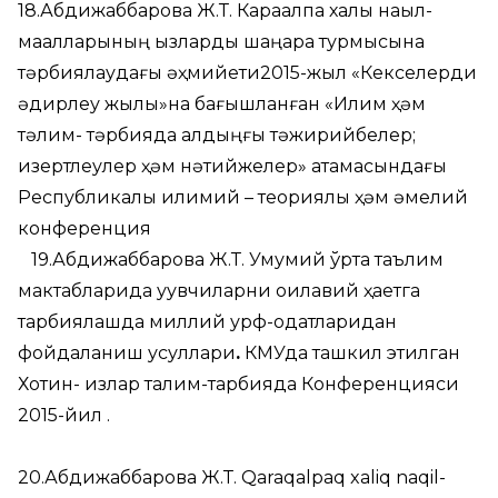
18.Абдижаббарова Ж.Т. Карақалпақ халық нақыл-
мақалларының қызларды шаңарақ турмысына
тәрбиялаудағы әҳмийети2015-жыл «Кекселерди
қәдирлеу жылы»на бағышланған «Илим ҳәм
тәлим- тәрбияда алдыңғы тәжирийбелер;
изертлеулер ҳәм нәтийжелер» атамасындағы
Республикалық илимий – теориялық ҳәм әмелий
конференция
19.Абдижаббарова Ж.Т. Умумий ўрта таълим
мактабларида уқувчиларни оилавий ҳаетга
тарбиялашда миллий урф-одатларидан
фойдаланиш усуллари
.
КМУда ташкил этилган
Хотин- қизлар талим-тарбияда Конференцияси
2015-йил .
20.Абдижаббарова Ж.Т. Qaraqalpaq xaliq naqil-