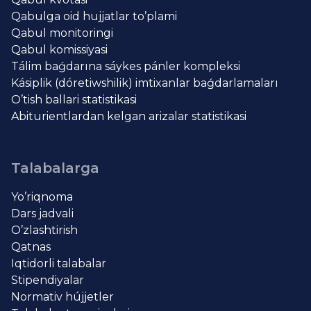
Qabulga oid hujjatlar to’plami
Qabul monitoringi
Qabul komissiyasi
Tálim baǵdarına sáykes pánler kompleksi
Kásiplik (dóretiwshilik) imtixanlar baǵdarlamaları
O’tish ballari statistikasi
Abiturientlardan kelgan arizalar statistikasi
Talabalarga
Yo’riqnoma
Dars jadvali
O’zlashtirish
Qatnas
Iqtidorli talabalar
Stipendiyalar
Normativ hújjetler