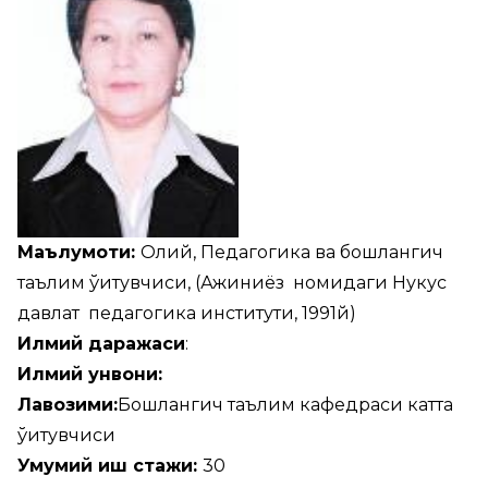
Маълумоти:
Олий, Педагогика ва бошлангич
таълим ўқитувчиси, (Ажиниёз номидаги Нукус
давлат педагогика институти, 1991й)
Илмий даражаси
:
Илмий унвони:
Лавозими:
Бошлангич таълим кафедраси катта
ўқитувчиси
Умумий иш стажи:
30