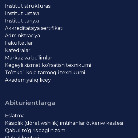
Institut strukturası
Institut ustavı
Institut tariyxı
Akkreditatsiya sertifikati
Administraciya
Fakultetlar
Kafedralar
Markaz va bo’limlar
Kegeyli xizmat ko’rsatish texnikumi
To’rtko’l ko’p tarmoqli texnikumi
Akademiyalıq licey
Abiturientlarga
Eslatma
Kásiplik (dóretiwshilik) imtihanlar ótkeriw kestesi
Qabul to’g’risidagi nizom
Qabul kvotasi