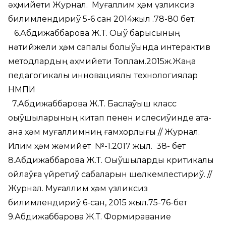
әҳмийети Журнал. Муғаллим ҳәм үзликсиз
билимлендириў 5-6 сан 2014жыл .78-80 бет.
6.Абдижаббарова Ж.Т. Оқыў барысының
нәтийжели ҳәм сапалы болыўында интерактив
методлардың әҳмийети Топлам.2015ж.Жаңа
педагогикалық инновациялық технологиялар
НМПИ
7.Абдижаббарова Ж.Т. Баслаўыш класс
оқыўшыларының китап пенен ислесиўинде ата-
ана ҳәм муғаллимниң ғамхорлығы // Журнал.
Илим ҳәм жәмийет №-1.2017 жыл. 38- бет
8.Абдижаббарова Ж.Т. Оқыўшыларды критикалық
ойлаўға үйретиў сабақларын шөлкемлестириў. //
Журнал. Муғаллим ҳәм үзликсиз
билимлендириў 6-сан, 2015 жыл.75-76-бет
9.Абдижаббарова Ж.Т. Формиравание