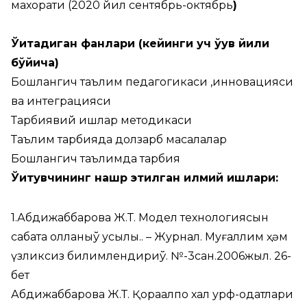
махорати (2020 йил сентябрь-октябрь
)
Ўқитадиган фанлари (кейинги уч ўқув йили
бўйича)
Бошлангич таълим педагогикаси ,инновацияси
ва интеграцияси
Тарбиявий ишлар методикаси
Таълим тарбияда долзарб масалалар
Бошлангич таълимда тарбия
Ўқитувчининг нашр этилган илмий ишлари:
1.Абдижаббарова Ж.Т. Модел технологиясын
сабақта қолланыў усылы.. – Журнал. Муғаллим ҳәм
үзликсиз билимлендириў. №-3сан.2006жыл. 26-
бет
Абдижаббарова Ж.Т. Қорақалпоқ халқ урф-одатлари