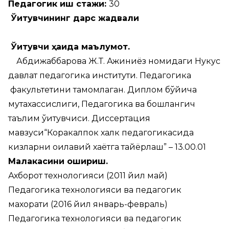
Педагогик иш стажи:
30
Ўқитувчининг дарс жадвали
Ўқитувчи ҳақида маълумот.
Абдижаббарова Ж.Т. Ажиниёз номидаги Нукус
давлат педагогика институти. Педагогика
факультетини тамомлаган. Диплом бўйича
мутахассислиги, Педагогика ва бошлангич
таълим ўқитувчиси. Диссертация
мавзуси“Коракалпок халк педагогикасида
кизларни оилавий хаётга тайёрлаш” – 13.00.01
Малакасини ошириш.
Ахборот технологияси (2011 йил май)
Педагогика технологияси ва педагогик
махорати (2016 йил январь-февраль)
Педагогика технологияси ва педагогик