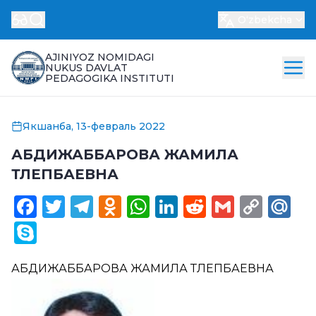
Oʻzbekcha
AJINIYOZ NOMIDAGI
NUKUS DAVLAT
PEDAGOGIKA INSTITUTI
Якшанба, 13-февраль 2022
АБДИЖАББАРОВА ЖАМИЛА
ТЛЕПБАЕВНА
Facebook
Twitter
Telegram
Odnoklassniki
WhatsApp
LinkedIn
Reddit
Gmail
Cop
Ma
Link
Skype
АБДИЖАББАРОВА ЖАМИЛА ТЛЕПБАЕВНА