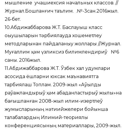
мышление учашиехсия начальных классов. //
Журнал.Бошланғич таълим. .№-3сан.2016жыл.
26-бет.
10.Абдижаббарова Ж.Т. Баслауыш класс
оқыушыларын тәрбиялауда хошеметлеу
методларынан пайдаланыу жоллары //Журнал.
Муғаллим ҳәм үзликсиз билимлендириў №6
саны. 2016жыл.
11.Абдижаббарова Ж.Т. Ўзбек халқ удумлари
асосида ёшларни юксак маънавиятга
тарбиялаш Топлам. 2009-жыл «Аўылды
раўажландырыў ҳәм абаданластырыў жылы»на
бағышланған 2008-жыл илим-изертлеў
жумысларының нәтиийжелери бойынша
талабалардың Илимий-теориялық
конференциясының материаллары, 2009-жыл.