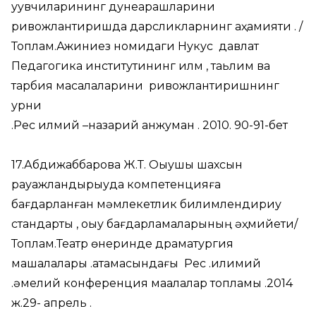
уқувчиларининг дунеқарашларини
ривожлантиришда дарсликларнинг аҳамияти . /
Топлам.Ажиниез номидаги Нукус давлат
Педагогика институтининг илм , таьлим ва
тарбия масалаларини ривожлантиришнинг
урни
.Рес илмий –назарий анжуман . 2010. 90-91-бет
17.Абдижаббарова Ж.Т. Оқыушы шахсын
рауажландырыуда компетенцияға
бағдарланған мәмлекетлик билимлендириу
стандарты , оқыу бағдарламаларының әҳмийети/
Топлам.Театр өнеринде драматургия
машқалалары .атамасындағы Рес .илимий
.әмелий конференция мақалалар топламы .2014
ж.29- апрель .