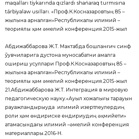
maqalları tiykarında qızlardı shańaraq turmısına
tárbiyalaw usılları. «Проф.К.Косназаровтың 85 –
жылына арналған»Республикалық илимий –
теориялық ҳәм әмелий конференция.2015-жыл
Абдижаббарова Ж.Т. Мактабда бошланғич синф
ўқувчиларига дустона муносабатни амалга
ошириш усуллари Проф.К.Косназаровтың 85 –
жылына арналған»Республикалық илимий –
теориялық ҳәм әмелий конференция.2015-жыл
21.Абдижаббарова Ж.Т. Интеграция в мировую
педагогическую науку.«Ауыл хожалығы тарауын
рауажландырыуда илимий изертлеулердиң
роли ҳәм өндириске ендириудиң әҳмийети»
атамасындағы илимий –әмелий конференция
материаллары.2016-Н.