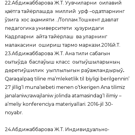
22.Абдижаббарова Ж.Т. Уқувчиларни оилавий
ҳаётга тайёрлашда миллий урф –одатларнинг
ўзига хос аҳамияти . /Топлам.Тошкент давлат
педагогика университети ҳузуридаги
Кадрларни қайта тайёрлаш ва уларнинг
малакасини ошириш тармоқ маркази.2016й.Т.
23.Абдижаббарова Ж.Т. Ана тили сабағын
оқытыўда баслаўыш класс оқытыўшыларының
дөретиўшилик уқыплылығын раўажландырыў
.
Qaraqalpaq tiline ma’mleketlik til biyligi berilgennin’
27 jillig’I muna’sebeti menen o’tkerigen Ana tilimiz
janalaniw,rawajlaniw jolinda atamasindag’I ilimiy –
a’meliy konferenciya materiyallari. 2016-jil 30-
noyabr.
24.Абдижаббарова Ж.Т. Индивидуально-