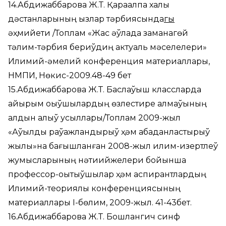
14.Абдижаббарова Ж.Т. Қарақалпақ халық
дәстанларының қызлар тәрбиясында
гы
әҳмийети /Топлам «Жас әўладқа заманагөй
тәлим-тәрбия бериўдиң актуаль мәселелери»
Илимий-әмелий конференция материаллары,
НМПИ, Нөкис-2009.48-49 бет
15.Абдижаббарова Ж.Т. Баслаўыш классларда
айырым оқыўшылардың өзлестире алмаўының
алдын алыў усыллары/Топлам 2009-жыл
«Аўылды раўажландырыў ҳәм абаданластырыў
жылы»на бағышланған 2008-жыл илим-изертлеў
жумысларының нәтиийжелери бойынша
профессор-оқытыўшылар ҳәм аспирантлардың
Илимий-теориялық конференциясының
материаллары I-бөлим, 2009-жыл. 41-43бет.
16.Абдижаббарова Ж.Т. Бошлангич синф