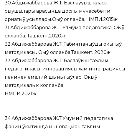
30.Абдижаббарова Ж.Т. Баслаўуыш класс
оқыушылары арасында дослық мүнасебетти
орнатыў усыллары.Оқыў қолланба. НМПИ.2015ж
31.Абдижаббарова Ж.Т. Улыўма педагогика .Оқыў
қолланба. Ташкент.2020ж
32.Абдижаббарова Ж.Т. Табияттаныўды окытыў
методикасы
.
Оқыў қолланба.Ташкент. 2020ж
33.Абдижаббарова Ж.Т. Баслаўыш таълим
педагогикасы, инновациясы хам интеграциясы
панинен амелий шыныгыўлар. Окыў
методикалык колланба
НМПИ.2021ж
34.Абдижаббарова Ж.Т.Умумий педагогика
фанин ўкитишда инновацион таълим