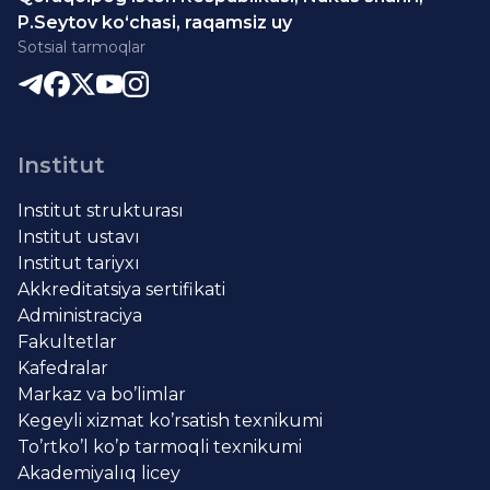
P.Seytov ko‘chasi, raqamsiz uy
Sotsial tarmoqlar
Institut
Institut strukturası
Institut ustavı
Institut tariyxı
Akkreditatsiya sertifikati
Administraciya
Fakultetlar
Kafedralar
Markaz va bo’limlar
Kegeyli xizmat ko’rsatish texnikumi
To’rtko’l ko’p tarmoqli texnikumi
Akademiyalıq licey