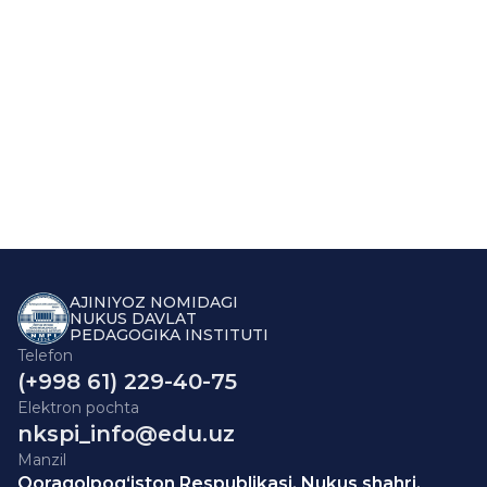
AJINIYOZ NOMIDAGI
NUKUS DAVLAT
PEDAGOGIKA INSTITUTI
Telefon
(+998 61) 229-40-75
Elektron pochta
nkspi_info@edu.uz
Manzil
Qoraqolpog‘iston Respublikasi, Nukus shahri,