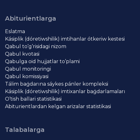
Abiturientlarga
Eslatma
Kásiplik (dóretiwshilik) imtihanlar ótkeriw kestesi
Qabul to’g’risidagi nizom
Qabul kvotasi
Qabulga oid hujjatlar to’plami
Qabul monitoringi
Qabul komissiyasi
Tálim baǵdarına sáykes pánler kompleksi
Kásiplik (dóretiwshilik) imtixanlar baǵdarlamaları
O’tish ballari statistikasi
Abiturientlardan kelgan arizalar statistikasi
Talabalarga