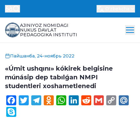
Oʻzbekcha
AJINIYOZ NOMIDAGI
NUKUS DAVLAT
PEDAGOGIKA INSTITUTI
Пайшанба, 24-ноябрь 2022
«Úmit ushqını» kókirek belgisine
múnásip dep tabılǵan NMPI
studentleri xoshametlenedi
Facebook
Twitter
Telegram
Odnoklassniki
WhatsApp
LinkedIn
Reddit
Gmail
Cop
Ma
Link
Skype