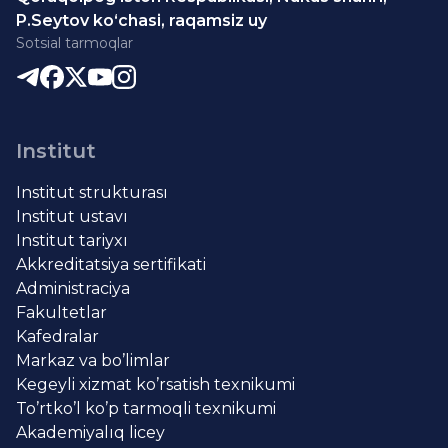
P.Seytov ko‘chasi, raqamsiz uy
Sotsial tarmoqlar
Institut
Institut strukturası
Institut ustavı
Institut tariyxı
Akkreditatsiya sertifikati
Administraciya
Fakultetlar
Kafedralar
Markaz va bo’limlar
Kegeyli xizmat ko’rsatish texnikumi
To’rtko’l ko’p tarmoqli texnikumi
Akademiyalıq licey