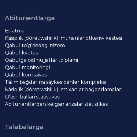
Abiturientlarga
Eslatma
Kásiplik (dóretiwshilik) imtihanlar ótkeriw kestesi
Qabul to’g’risidagi nizom
Qabul kvotasi
Qabulga oid hujjatlar to’plami
Qabul monitoringi
Qabul komissiyasi
Tálim baǵdarına sáykes pánler kompleksi
Kásiplik (dóretiwshilik) imtixanlar baǵdarlamaları
O’tish ballari statistikasi
Abiturientlardan kelgan arizalar statistikasi
Talabalarga