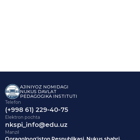
AJINIYOZ NOMIDAGI
NUKUS DAVLAT
PEDAGOGIKA INSTITUTI
Telefon
(+998 61) 229-40-75
Elektron pochta
nkspi_info@edu.uz
Manzil
Qoraqolpog‘iston Respublikasi, Nukus shahri,