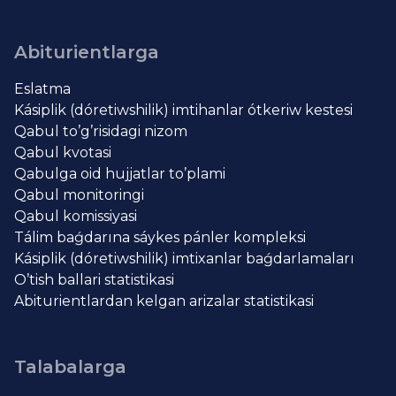
Abiturientlarga
Eslatma
Kásiplik (dóretiwshilik) imtihanlar ótkeriw kestesi
Qabul to’g’risidagi nizom
Qabul kvotasi
Qabulga oid hujjatlar to’plami
Qabul monitoringi
Qabul komissiyasi
Tálim baǵdarına sáykes pánler kompleksi
Kásiplik (dóretiwshilik) imtixanlar baǵdarlamaları
O’tish ballari statistikasi
Abiturientlardan kelgan arizalar statistikasi
Talabalarga