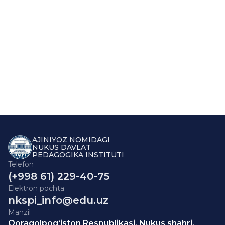
AJINIYOZ NOMIDAGI
NUKUS DAVLAT
PEDAGOGIKA INSTITUTI
Telefon
(+998 61) 229-40-75
Elektron pochta
nkspi_info@edu.uz
Manzil
Qoraqolpog‘iston Respublikasi, Nukus shahri,