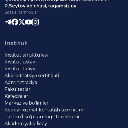
P.Seytov ko‘chasi, raqamsiz uy
Sotsial tarmoqlar
Institut
Institut strukturası
Institut ustavı
Institut tariyxı
Akkreditatsiya sertifikati
Administraciya
Fakultetlar
Kafedralar
Markaz va bo’limlar
Kegeyli xizmat ko’rsatish texnikumi
To’rtko’l ko’p tarmoqli texnikumi
Akademiyalıq licey