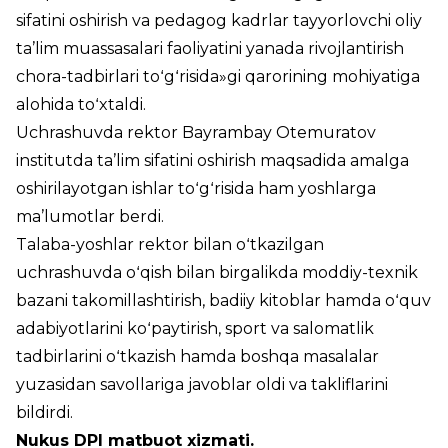
sifatini oshirish va pedagog kadrlar tayyorlovchi oliy
ta’lim muassasalari faoliyatini yanada rivojlantirish
chora-tadbirlari toʻgʻrisida»gi qarorining mohiyatiga
alohida toʻxtaldi.
Uchrashuvda rektor Bayrambay Otemuratov
institutda ta’lim sifatini oshirish maqsadida amalga
oshirilayotgan ishlar toʻgʻrisida ham yoshlarga
ma’lumotlar berdi.
Talaba-yoshlar rektor bilan oʻtkazilgan
uchrashuvda oʻqish bilan birgalikda moddiy-texnik
bazani takomillashtirish, badiiy kitoblar hamda oʻquv
adabiyotlarini koʻpaytirish, sport va salomatlik
tadbirlarini oʻtkazish hamda boshqa masalalar
yuzasidan savollariga javoblar oldi va takliflarini
bildirdi.
Nukus DPI matbuot xizmati.