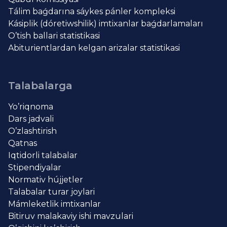
Tálim baǵdarına sáykes pánler kompleksi
Kásiplik (dóretiwshilik) imtixanlar baǵdarlamaları
O’tish ballari statistikasi
Abiturientlardan kelgan arizalar statistikasi
Talabalarga
Yo’riqnoma
Dars jadvali
O’zlashtirish
Qatnas
Iqtidorli talabalar
Stipendiyalar
Normativ hújjetler
Talabalar turar joylari
Mámleketlik imtixanlar
Bitiruv malakaviy ishi mavzulari