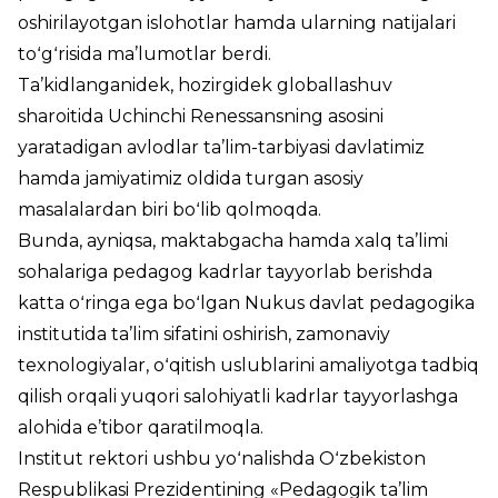
oshirilayotgan islohotlar hamda ularning natijalari
toʻgʻrisida ma’lumotlar berdi.
Ta’kidlanganidek, hozirgidek globallashuv
sharoitida Uchinchi Renessansning asosini
yaratadigan avlodlar ta’lim-tarbiyasi davlatimiz
hamda jamiyatimiz oldida turgan asosiy
masalalardan biri boʻlib qolmoqda.
Bunda, ayniqsa, maktabgacha hamda xalq ta’limi
sohalariga pedagog kadrlar tayyorlab berishda
katta oʻringa ega boʻlgan Nukus davlat pedagogika
institutida ta’lim sifatini oshirish, zamonaviy
texnologiyalar, oʻqitish uslublarini amaliyotga tadbiq
qilish orqali yuqori salohiyatli kadrlar tayyorlashga
alohida e’tibor qaratilmoqla.
Institut rektori ushbu yoʻnalishda Oʻzbekiston
Respublikasi Prezidentining «Pedagogik ta’lim