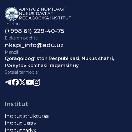
AJINIYOZ NOMIDAGI
NUKUS DAVLAT
PEDAGOGIKA INSTITUTI
Telefon
(+998 61) 229-40-75
Elektron pochta
nkspi_info@edu.uz
Manzil
Qoraqolpog‘iston Respublikasi, Nukus shahri,
P.Seytov ko‘chasi, raqamsiz uy
Sotsial tarmoqlar
Institut
Institut strukturası
Institut ustavı
Institut tariyxı