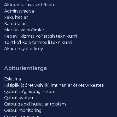
Akkreditatsiya sertifikati
Administraciya
Fakultetlar
Kafedralar
Markaz va bo’limlar
Kegeyli xizmat ko’rsatish texnikumi
To’rtko’l ko’p tarmoqli texnikumi
Akademiyalıq licey
Abiturientlarga
Eslatma
Kásiplik (dóretiwshilik) imtihanlar ótkeriw kestesi
Qabul to’g’risidagi nizom
Qabul kvotasi
Qabulga oid hujjatlar to’plami
Qabul monitoringi
Qabul komissiyasi