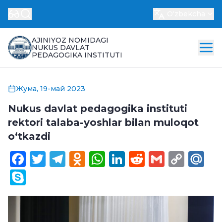
Oʻzbekcha
AJINIYOZ NOMIDAGI
NUKUS DAVLAT
PEDAGOGIKA INSTITUTI
Жума, 19-май 2023
Nukus davlat pedagogika instituti
rektori talaba-yoshlar bilan muloqot
oʻtkazdi
Facebook
Twitter
Telegram
Odnoklassniki
WhatsApp
LinkedIn
Reddit
Gmail
Cop
Ma
Link
Skype