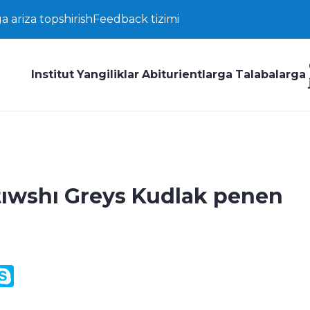
a ariza topshirish
Feedback tizimi
Institut
Yangiliklar
Abiturientlarga
Talabalarga
tıwshı Greys Kudlak penen
y
ail.Ru
Skype
k