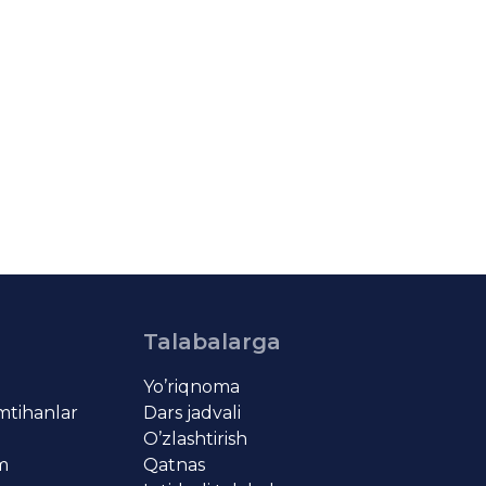
Talabalarga
Yo’riqnoma
imtihanlar
Dars jadvali
O’zlashtirish
om
Qatnas