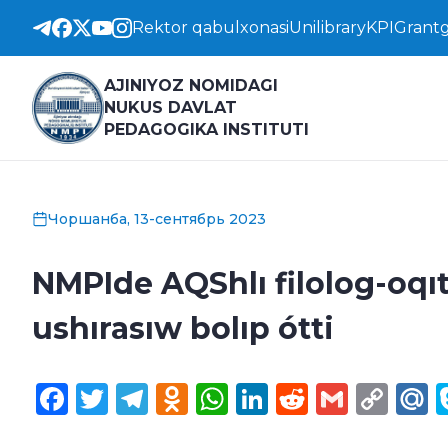
Rektor qabulxonasi
Unilibrary
KPI
Grantg
AJINIYOZ NOMIDAGI
NUKUS DAVLAT
PEDAGOGIKA INSTITUTI
Чоршанба, 13-сентябрь 2023
NMPIde AQShlı filolog-oqı
ushırasıw bolıp ótti
Facebook
Twitter
Telegram
Odnoklassniki
WhatsApp
LinkedIn
Reddit
Gmail
Cop
M
Lin