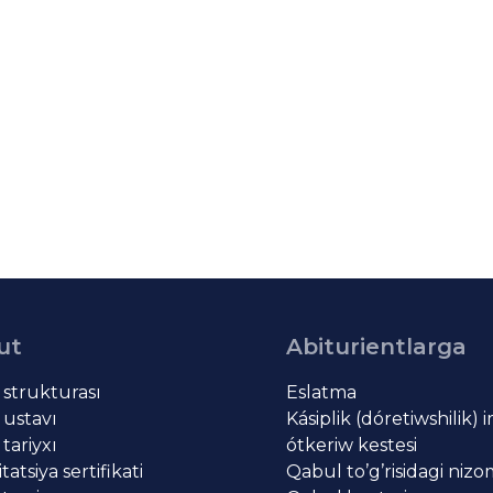
ut
Abiturientlarga
t strukturası
Eslatma
 ustavı
Kásiplik (dóretiwshilik) 
 tariyxı
ótkeriw kestesi
atsiya sertifikati
Qabul to’g’risidagi niz