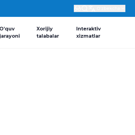
Oʻzbekcha
O’quv
Xorijiy
Interaktiv
jarayoni
talabalar
xizmatlar