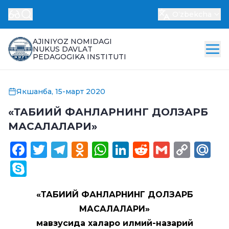
Oʻzbekcha
AJINIYOZ NOMIDAGI
NUKUS DAVLAT
PEDAGOGIKA INSTITUTI
Якшанба, 15-март 2020
«ТАБИИЙ ФАНЛАРНИНГ ДОЛЗАРБ
МАСАЛАЛАРИ»
Facebook
Twitter
Telegram
Odnoklassniki
WhatsApp
LinkedIn
Reddit
Gmail
Cop
Ma
Link
Skype
«
ТАБИИЙ ФАНЛАРНИНГ ДОЛЗАРБ
МАСАЛАЛАРИ»
мавзусида халқаро илмий-назарий