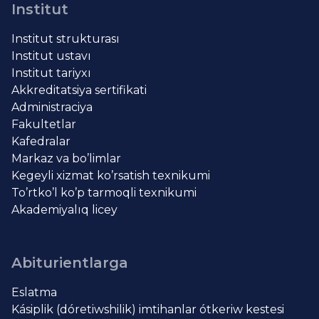
Institut
Institut strukturası
Institut ustavı
Institut tariyxı
Akkreditatsiya sertifikati
Administraciya
Fakultetlar
Kafedralar
Markaz va bo’limlar
Kegeyli xizmat ko’rsatish texnikumi
To’rtko’l ko’p tarmoqli texnikumi
Akademiyalıq licey
Abiturientlarga
Eslatma
Kásiplik (dóretiwshilik) imtihanlar ótkeriw kestesi