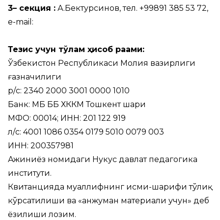
3
– секция
:
А.Бектурсинов, тел. +99891 385 53 72,
e-mail:
Тезис учун тўлам ҳисоб рақами:
Ўзбекистон Республикаси Молия вазирлиги
ғазначилиги
р/с: 2340 2000 3001 0000 1010
Банк: МБ ББ ХККМ Тошкент шаҳри
МФО: 00014; ИНН: 201 122 919
л/с: 4001 1086 0354 0179 5010 0079 003
ИНН: 200357981
Ажиниёз номидаги Нукус давлат педагогика
институти.
Квитанцияда муаллифнинг исми-шарифи тўлиқ
кўрсатилиши ва «анжуман материали учун» деб
ёзилиши лозим.