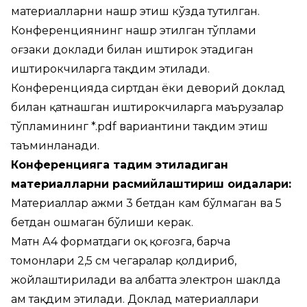
материалларни нашр этиш кўзда тутилган.
Конференциянинг нашр этилган тўплами
оғзаки доклади билан иштирок этадиган
иштирокчиларга тақдим этилади.
Конференцияда сиртдан ёки деворий доклад
билан қатнашган иштирокчиларга маърузалар
тўпламининг *.pdf вариантини тақдим этиш
таъминланади.
Конференцияга тақдим этиладиган
материалларни расмийлаштириш қоидалари:
Материаллар ҳажми 3 бетдан кам бўлмаган ва 5
бетдан ошмаган бўлиши керак.
Матн А4 форматдаги оқ қоғозга, барча
томонлари 2,5 см чегаралар қолдириб,
жойлаштирилади ва албатта электрон шаклда
ҳам тақдим этилади. Доклад материаллари