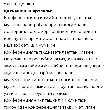
оғзаки доклад
Қатнашиш шартлари:
Конференцияда илмий-тадқиқот, таълим
муассасалари раҳбарлари ва ходимлари,
докторантлар, стажёр-тадқиқотчилар, эркин
изланувчилар, магистрантлар ва талабалар
иштирок этиши мумкин.
Конференцияга тақдим этилаётган илмий
материаллар республикамизда ва жаҳондаги
замонавий табиий фан йўналишлари ва уларни
ўқитишнинг долзарб масалалари,
муаммоларининг ечимига бағишланган ёки
муҳим амалий аҳамиятга эга бўлган вазифаларни
ўз ичига олган бўлиши лозим.
Конференциянинг ташкилий қўмитаси
томонидан қонференцияга тақдим этилган