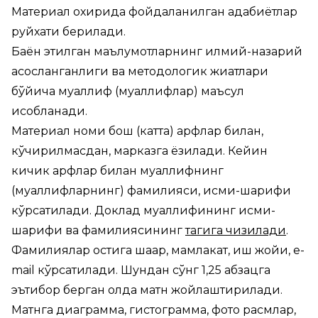
Материал охирида фойдаланилган адабиётлар
руйхати берилади.
Баён этилган маълумотларнинг илмий-назарий
асосланганлиги ва методологик жиҳатлари
бўйича муаллиф (муаллифлар) маъсул
ҳисобланади.
Материал номи бош (катта) ҳарфлар билан,
кўчирилмасдан, марказга ёзилади. Кейин
кичик ҳарфлар билан муаллифнинг
(муаллифларнинг) фамилияси, исми-шарифи
кўрсатилади. Доклад муаллифининг исми-
шарифи ва фамилиясининг
тагига чизилади
.
Фамилиялар остига шаҳар, мамлакат, иш жойи, e-
mail кўрсатилади. Шундан сўнг 1,25 абзацга
эътибор берган ҳолда матн жойлаштирилади.
Матнга диаграмма, гистограмма, фото расмлар,