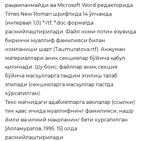
рақамланмайди ва Microsoft Word редакторида
Тimes New Roman шрифтида 14 ўлчамда
(интервал 1,0) *.rtf, *.doc форматда
расмийлаштирилади. Файл номи лотин ёзувида
биринчи муаллиф фамилияси билан
номланиши шарт (Taumuratova.rtf). Анжуман
материаллари аниқ секциялар бўйича қабул
қилинади. Шу боис, файллар аниқ секция
бўйича масъулларга тақдим этилиш талаб
этилади (секцияларга масъуллар пастда
кўрсатилган).
Текс матнидаги адабиётларга ҳаволалар (cсылки)
тик қавс ичида муаллифнинг фамилияси, нашр
йили ва илмий мақоланинг бети курсатилган
[Алламуратов, 1995: 15] ҳолда
расмийлаштирилади.