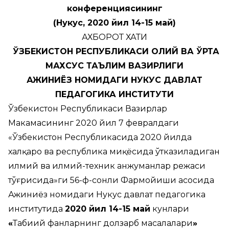
конференцияси
нинг
(Нукус,
2020 йил 14-15 май
)
АХБОРОТ ХАТИ
ЎЗБЕКИСТОН РЕСПУБЛИКАСИ ОЛИЙ ВА ЎРТА
МАХСУС ТАЪЛИМ ВАЗИРЛИГИ
АЖИНИЁЗ НОМИДАГИ НУКУС ДАВЛАТ
ПЕДАГОГИКА ИНСТИТУТИ
Ўзбекистон Республикаси Вазирлар
Маҳкамасининг 2020 йил 7 февралдаги
«Ўзбекистон Республикасида 2020 йилда
халқаро ва республика миқёсида ўтказиладиган
илмий ва илмий-техник анжуманлар режаси
тўғрисида»ги 56-ф-сонли Фармойиши асосида
Ажиниёз номидаги Нукус давлат педагогика
институтида
2020 йил 14-15 май
кунлари
«
Табиий фанларнинг долзарб масалалари
»