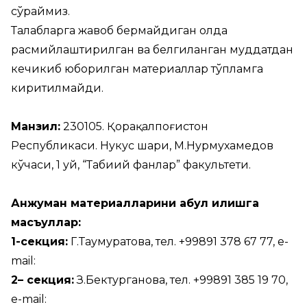
сўраймиз.
Талабларга жавоб бермайдиган ҳолда
расмийлаштирилган ва белгиланган муддатдан
кечикиб юборилган материаллар тўпламга
киритилмайди.
Манзил:
230105. Қорақалпоғистон
Республикаси. Нукус шаҳри, М.Нурмухамедов
кўчаси, 1 уй, “Табиий фанлар” факультети.
Анжуман материалларини қабул қилишга
масъуллар
:
1-секция
:
Г.Таумуратова, тел. +99891 378 67 77, e-
mail:
2
– секция
:
З.Бектурганова, тел. +99891 385 19 70,
e-mail: