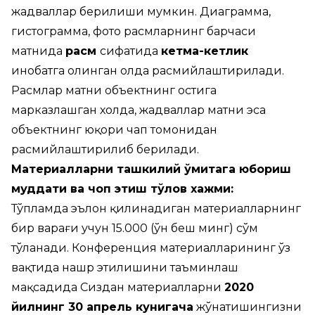
жадваллар берилиши мумкин. Диаграмма,
гистограмма, фото расмларнинг барчаси
матнида
расм
сифатида
кетма-кетлик
инобатга олинган ҳолда расмийлаштирилади.
Расмлар матни объектнинг остига
марказлашган холда, жадваллар матни эса
объектнинг юқори чап томонидан
расмийлаштирилиб берилади.
Материалларни ташкилий қўмитага юбориш
муддати ва чоп этиш тўлов хажми:
Тўпламда эълон қилинадиган материалларнинг
бир варағи учун 15.000 (ўн беш минг) сўм
тўланади. Конференция материалларининг ўз
вақтида нашр этилишини таъминлаш
мақсадида Сиздан материалларни
2020
йилнинг 30 апрель кунигача
жўнатишингизни