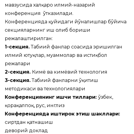
мавзусида халқаро илмий-назарий
конференция ўтказилади.
Конференцияда қуйидаги йўналишлар бўйича
секцияларнинг иш олиб бориши
режалаштирилган:
1-секция.
Табиий фанлар соҳасида эришилган
илмий ютуқлар, муаммолар ва истиқбол
режалари
2-секция.
Кимё ва кимёвий технология
3-секция.
Табиий фанларни ўқитиш
методикаси ва технологиялари
Конференциянинг ишчи тиллари:
ўзбек,
қорақалпоқ, рус, инглиз
Конференцияда иштирок этиш шакллари:
сиртдан қатнашиш
деворий доклад