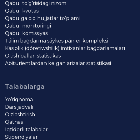
Qabul to’g’risidagi nizom
Qabul kvotasi
Qabulga oid hujjatlar to’plami
Qabul monitoringi
Qabul komissiyasi
Tálim baǵdarına sáykes pánler kompleksi
Kásiplik (dóretiwshilik) imtixanlar baǵdarlamaları
O’tish ballari statistikasi
Abiturientlardan kelgan arizalar statistikasi
Talabalarga
Yo’riqnoma
Dars jadvali
O’zlashtirish
Qatnas
Iqtidorli talabalar
Stipendiyalar