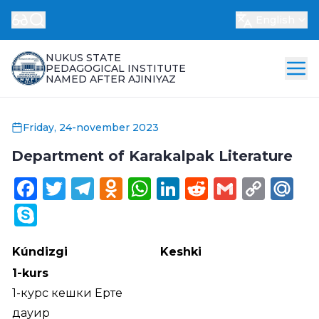
English
NUKUS STATE
PEDAGOGICAL INSTITUTE
NAMED AFTER AJINIYAZ
Friday, 24-november 2023
Department of Karakalpak Literature
Facebook
Twitter
Telegram
Odnoklassniki
WhatsApp
LinkedIn
Reddit
Gmail
Cop
Ma
Link
Skype
Kúndizgi
Keshki
1-kurs
1-курс кешки Ерте
дауир