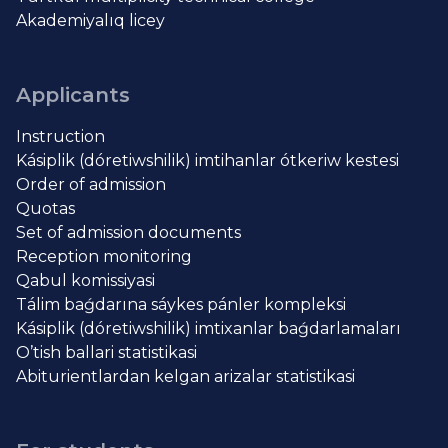
Akademiyalıq licey
Applicants
Instruction
Kásiplik (dóretiwshilik) imtihanlar ótkeriw kestesi
Order of admission
Quotas
Set of admission documents
Reception monitoring
Qabul komissiyasi
Tálim baǵdarına sáykes pánler kompleksi
Kásiplik (dóretiwshilik) imtixanlar baǵdarlamaları
O’tish ballari statistikasi
Abiturientlardan kelgan arizalar statistikasi