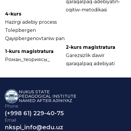
qaraqalpaq-adebiyatin-
oqitiw-metodikasi
4-kurs
Hazirgi adebiy process
Tolepbergen
Qayipbergenovtaniw pan
2-kurs magistratura
1-kurs magistratura
Garezsizlik dawir
Роман_теориясы_
qaraqalpaq adebiyati
NUKUS STATE
PEDAGOGICAL INSTITUTE
NAMED AFTER AJINIYAZ
Phone
(+998 61) 229-40-75
Email
nkspi_info@edu.uz