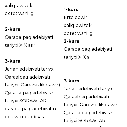
xaliq-awizeki-
1-kurs
doretiwshiligi
Erte dawir
xaliq-awizeki-
2-kurs
doretiwshiligi
Qaraqalpaq adebiyati
2-kurs
tariyxi XIX asir
Qaraqalpaq adebiyati
tariyxi XIX a
3-kurs
Jahan adebiyati tariyxi
Qaraalpaq adebiyati
3-kurs
tariyxi (Garezsizlik dawir)
Jahan adebiyati tariyxi
Qaraqalpaq adebiy sin
Qaraalpaq adebiyati
tariyxi SORAWLARI
tariyxi (Garezsizlik dawir)
qaraqalpaq-adebiyatin-
Qaraqalpaq adebiy sin
oqitiw-metodikasi
tariyxi SORAWLARI