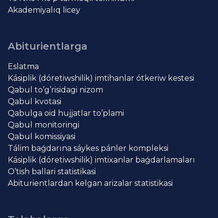
Akademiyalıq licey
Abiturientlarga
Eslatma
Kásiplik (dóretiwshilik) imtihanlar ótkeriw kestesi
Qabul to’g’risidagi nizom
Qabul kvotasi
Qabulga oid hujjatlar to’plami
Qabul monitoringi
Qabul komissiyasi
Tálim baǵdarına sáykes pánler kompleksi
Kásiplik (dóretiwshilik) imtixanlar baǵdarlamaları
O’tish ballari statistikasi
Abiturientlardan kelgan arizalar statistikasi