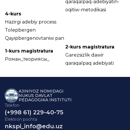
qaraqalpaq-adebiyatin-
oqitiw-metodikasi
4-kurs
Hazirgi adebiy process
Tolepbergen
Qayipbergenovtaniw pan
2-kurs magistratura
1-kurs magistratura
Garezsizlik dawir
Роман_теориясы_
qaraqalpaq adebiyati
AJINIYOZ NOMIDAGI
NUKUS DAVLAT
PEDAGOGIKA INSTITUTI
Telefon
(+998 61) 229-40-75
Elektron pochta
nkspi_info@edu.uz