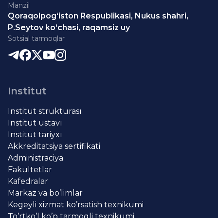
Manzil
Qoraqolpog‘iston Respublikasi, Nukus shahri,
P.Seytov ko‘chasi, raqamsiz uy
Sotsial tarmoqlar
Institut
Institut strukturası
Institut ustavı
Institut tariyxı
Akkreditatsiya sertifikati
Administraciya
Fakultetlar
Kafedralar
Markaz va bo’limlar
Kegeyli xizmat ko’rsatish texnikumi
To’rtko’l ko’p tarmoqli texnikumi