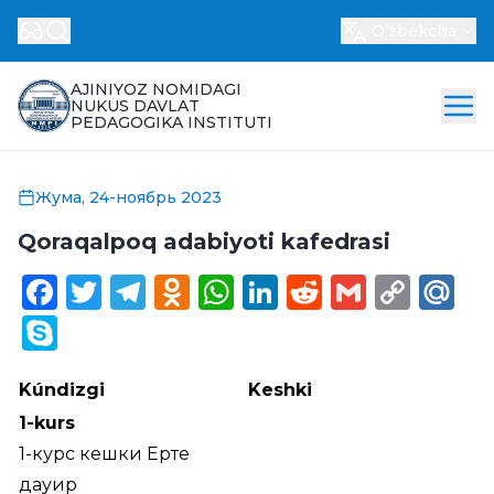
Oʻzbekcha
AJINIYOZ NOMIDAGI
NUKUS DAVLAT
PEDAGOGIKA INSTITUTI
Жума, 24-ноябрь 2023
Qoraqalpoq adabiyoti kafedrasi
Facebook
Twitter
Telegram
Odnoklassniki
WhatsApp
LinkedIn
Reddit
Gmail
Cop
Ma
Link
Skype
Kúndizgi
Keshki
1-kurs
1-курс кешки Ерте
дауир