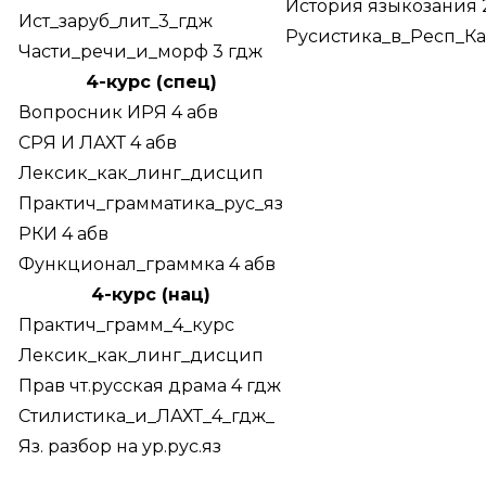
История языкозания 
Ист_заруб_лит_3_гдж
Русистика_в_Респ_Ка
Части_речи_и_морф 3 гдж
4-курс (спец)
Вопросник ИРЯ 4 абв
СРЯ И ЛАХТ 4 абв
Лексик_как_линг_дисцип
Практич_грамматика_рус_яз
РКИ 4 абв
Функционал_граммка 4 абв
4-курс (нац)
Практич_грамм_4_курс
Лексик_как_линг_дисцип
Прав чт.русская драма 4 гдж
Стилистика_и_ЛАХТ_4_гдж_
Яз. разбор на ур.рус.яз