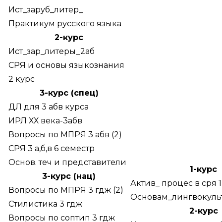
Ист_заруб_литер_
Практикум русского языка
2-курс
Ист_зар_литеры_2аб
СРЯ и основы языкознания
2 курс
3-курс (спец)
ДЛ для 3 абв курса
ИРЛ ХХ века-3абв
Вопросы по МПРЯ 3 абв (2)
СРЯ 3 а,б,в 6 семестр
Основ. теч и представители
1-курс
3-курс (нац)
Актив_ процес в сря 1
Вопросы по МПРЯ 3 гдж (2)
Основам_лингвокуль
Стилистика 3 гдж
2-курс
Вопросы по соптип 3 гдж