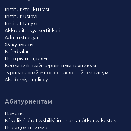
Institut strukturası
Institut ustavı
Institut tariyxı
Akkreditatsiya sertifikati
Administraciya
Факультеты
Kafedralar
Центры и отделы
Кегейлийский сервисный техникум
Турткульский многоотраслевой техникум
Akademiyalıq licey
Абитуриентам
Памятка
Kásiplik (dóretiwshilik) imtihanlar ótkeriw kestesi
Порядок приема