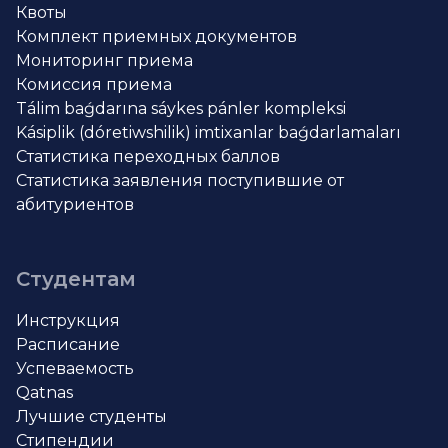
Квоты
Комплект приемных документов
Мониторинг приема
Комиссия приема
Tálim baǵdarına sáykes pánler kompleksi
Kásiplik (dóretiwshilik) imtixanlar baǵdarlamaları
Статистика переходных баллов
Статистика заявления поступившие от
абитуриентов
Студентам
Инструкция
Расписание
Успеваемость
Qatnas
Лучшие студенты
Стипендии