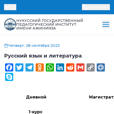
Русский
НУКУССКИЙ ГОСУДАРСТВЕННЫЙ
ПЕДАГОГИЧЕСКИЙ ИНСТИТУТ
ИМЕНИ АЖИНИЯЗА
Четверг, 28-сентября 2023
Русский язык и литература
Facebook
Twitter
Telegram
Odnoklassniki
WhatsApp
LinkedIn
Reddit
Gmail
Cop
Ma
Link
Skype
Дневной
Магистрат
1-курс