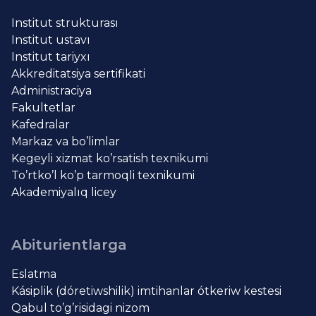
Institut strukturası
Institut ustavı
Institut tariyxı
Akkreditatsiya sertifikati
Administraciya
Fakultetlar
Kafedralar
Markaz va bo’limlar
Kegeyli xizmat ko’rsatish texnikumi
To’rtko’l ko’p tarmoqli texnikumi
Akademiyalıq licey
Abiturientlarga
Eslatma
Kásiplik (dóretiwshilik) imtihanlar ótkeriw kestesi
Qabul to’g’risidagi nizom