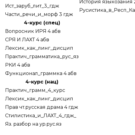
История языкозания 
Ист_заруб_лит_3_гдж
Русистика_в_Респ_Ка
Части_речи_и_морф 3 гдж
4-курс (спец)
Вопросник ИРЯ 4 абв
СРЯ И ЛАХТ 4 абв
Лексик_как_линг_дисцип
Практич_грамматика_рус_яз
РКИ 4 абв
Функционал_граммка 4 абв
4-курс (нац)
Практич_грамм_4_курс
Лексик_как_линг_дисцип
Прав чт.русская драма 4 гдж
Стилистика_и_ЛАХТ_4_гдж_
Яз. разбор на ур.рус.яз