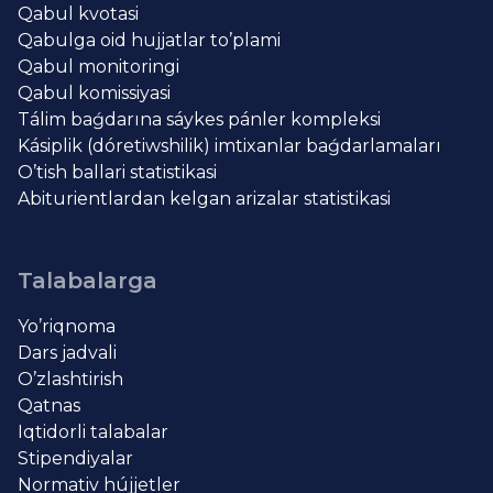
Qabul kvotasi
Qabulga oid hujjatlar to’plami
Qabul monitoringi
Qabul komissiyasi
Tálim baǵdarına sáykes pánler kompleksi
Kásiplik (dóretiwshilik) imtixanlar baǵdarlamaları
O’tish ballari statistikasi
Abiturientlardan kelgan arizalar statistikasi
Talabalarga
Yo’riqnoma
Dars jadvali
O’zlashtirish
Qatnas
Iqtidorli talabalar
Stipendiyalar
Normativ hújjetler