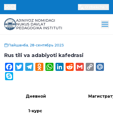
Oʻzbekcha
AJINIYOZ NOMIDAGI
NUKUS DAVLAT
PEDAGOGIKA INSTITUTI
Пайшанба, 28-сентябрь 2023
Rus tili va adabiyoti kafedrasi
Facebook
Twitter
Telegram
Odnoklassniki
WhatsApp
LinkedIn
Reddit
Gmail
Cop
Ma
Link
Skype
Дневной
Магистрат
1-курс