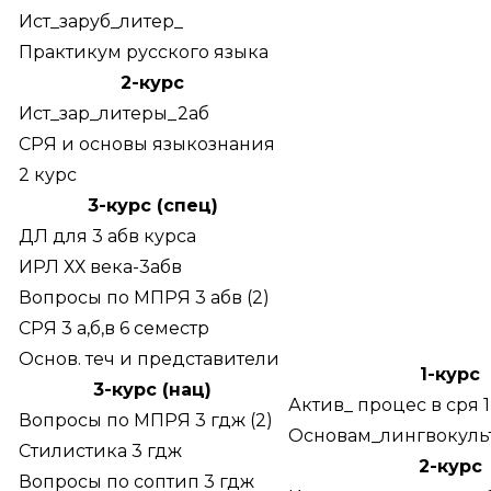
Ист_заруб_литер_
Практикум русского языка
2-курс
Ист_зар_литеры_2аб
СРЯ и основы языкознания
2 курс
3-курс (спец)
ДЛ для 3 абв курса
ИРЛ ХХ века-3абв
Вопросы по МПРЯ 3 абв (2)
СРЯ 3 а,б,в 6 семестр
Основ. теч и представители
1-курс
3-курс (нац)
Актив_ процес в сря 1
Вопросы по МПРЯ 3 гдж (2)
Основам_лингвокуль
Стилистика 3 гдж
2-курс
Вопросы по соптип 3 гдж