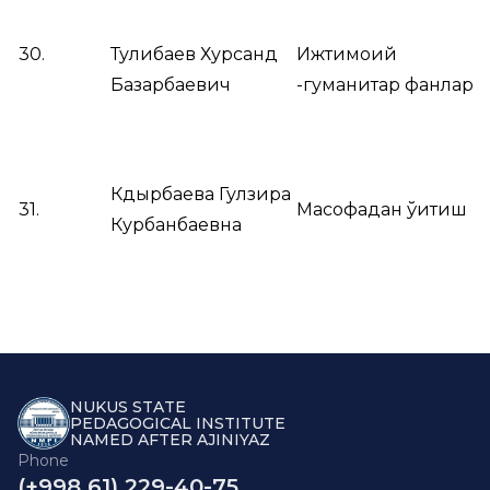
30.
Тулибаев Хурсанд
Ижтимоий
Базарбаевич
-гуманитар фанлар
Кдырбаева Гулзира
31.
Масофадан ўқитиш
Курбанбаевна
NUKUS STATE
PEDAGOGICAL INSTITUTE
NAMED AFTER AJINIYAZ
Phone
(+998 61) 229-40-75