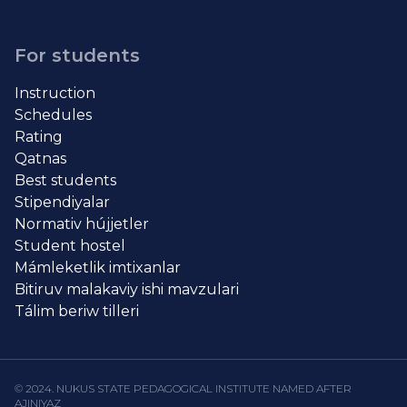
For students
Instruction
Schedules
Rating
Qatnas
Best students
Stipendiyalar
Normativ hújjetler
Student hostel
Mámleketlik imtixanlar
Bitiruv malakaviy ishi mavzulari
Tálim beriw tilleri
© 2024. NUKUS STATE PEDAGOGICAL INSTITUTE NAMED AFTER
AJINIYAZ