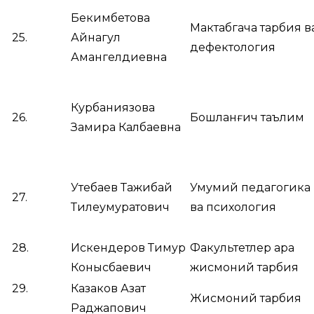
Бекимбетова
Мактабгача тарбия в
25.
Айнагул
дефектология
Амангелдиевна
Курбаниязова
26.
Бошланғич таълим
Замира Калбаевна
Утебаев Тажибай
Умумий педагогика
27.
Тилеумуратович
ва психология
28.
Искендеров Тимур
Факультетлер ара
Конысбаевич
жисмоний тарбия
29.
Казаков Азат
Жисмоний тарбия
Раджапович