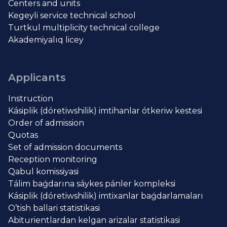
Centers and units
Kegeyli service technical school
Turtkul multiplicity technical college
Akademiyalıq licey
Applicants
Instruction
Kásiplik (dóretiwshilik) imtihanlar ótkeriw kestesi
Order of admission
Quotas
Set of admission documents
Reception monitoring
Qabul komissiyasi
Tálim baǵdarına sáykes pánler kompleksi
Kásiplik (dóretiwshilik) imtixanlar baǵdarlamaları
O’tish ballari statistikasi
Abiturientlardan kelgan arizalar statistikasi