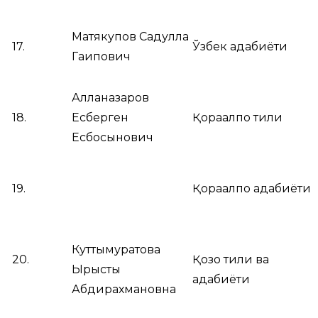
Матякупов Садулла
17.
Ўзбек адабиёти
Гаипович
Алланазаров
18.
Есберген
Қорақалпоқ тили
Есбосынович
19.
Қорақалпоқ адабиёти
Куттымуратова
20.
Қозоқ тили ва
Ырысты
адабиёти
Абдирахмановна