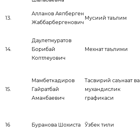
Алланов Аяпберген
13.
Мусиқий таълим
Жаббарбергенович
Даулетмуратов
14.
Борибай
Мехнат таълими
Коптлеуович
Мамбеткадиров
Тасвирий саънаат ва
15.
Гайратбай
мухандислик
Аманбаевич
графикаси
16
Буранова Шохиста
Ўзбек тили