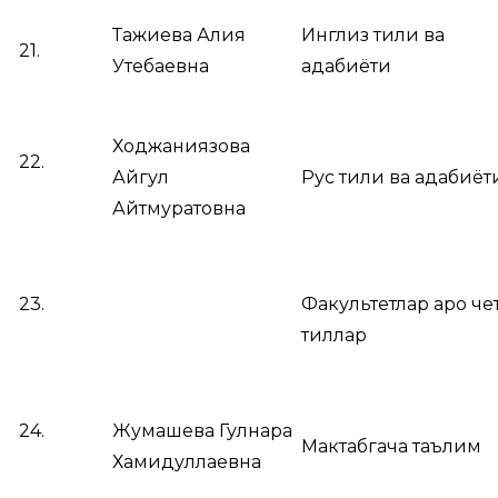
Тажиева Алия
Инглиз тили ва
21.
Утебаевна
адабиёти
Ходжаниязова
22.
Айгул
Рус тили ва адабиёт
Айтмуратовна
23.
Факультетлар аро че
тиллар
24.
Жумашева Гулнара
Мактабгача таълим
Хамидуллаевна