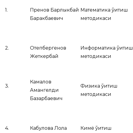
1.
Пренов Барлыкбай
Математика ўқитиш
Баракбаевич
методикаси
2.
Отепбергенов
Информатика ўқитиш
Жеткербай
методикаси
Камалов
3.
Физика ўқитиш
Амангелди
методикаси
Базарбаевич
4.
Кабулова Лола
Кимё ўқитиш