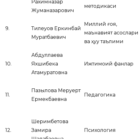
Рахимназар
методикаси
Жуманазарович
Миллий ғоя,
9.
Тилеуов Еркинбай
маънавият асослари
Муратбаевич
ва ҳуқуқ таълими
Абдуллаева
10.
Яхшибека
Ижтимоий фанлар
Атамуратовна
Пазылова Меруерт
11.
Педагогика
Ермекбаевна
Шеримбетова
12.
Замира
Психология
Шалабаевна