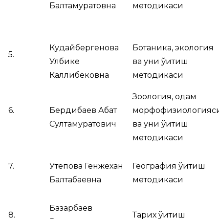
Балтамуратовна
методикаси
Кудайбергенова
Ботаника, экология
5.
Улбике
ва уни ўқитиш
Каллибековна
методикаси
Зоология, одам
6.
Бердибаев Абат
морфофизиологияс
Султамуратович
ва уни ўқитиш
методикаси
7.
Утепова Генжехан
География ўқитиш
Балтабаевна
методикаси
Базарбаев
8.
Тарих ўқитиш