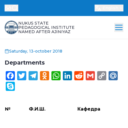
English
NUKUS STATE
PEDAGOGICAL INSTITUTE
NAMED AFTER AJINIYAZ
Saturday, 13-october 2018
Departments
Facebook
Twitter
Telegram
Odnoklassniki
WhatsApp
LinkedIn
Reddit
Gmail
Cop
Ma
Link
Skype
№
Ф.И.Ш.
Кафедра