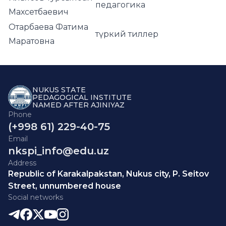
педагогика
Махсетбаевич
Отарбаева Фатима
түркий тиллер
Маратовна
NUKUS STATE
PEDAGOGICAL INSTITUTE
NAMED AFTER AJINIYAZ
Phone
(+998 61) 229-40-75
Email
nkspi_info@edu.uz
Address
Republic of Karakalpakstan, Nukus city, P. Seitov
Street, unnumbered house
Social networks