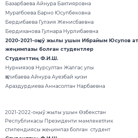
Базарбаева Айнура Бахтияровна
Муратбоева Барно Юсупбековна
Бердибаева Гулзия Женисбаевна
Бердиханова Гулнара Нурлибаевна
2020-2021-оқыў жылы ушын Ибрайым Юсупов а
жеңимпазы болған студентлер
Студенттиң Ф.И.Ш.
Нурниязов Нурсултан Жалгас улы
Қалибаева Айнура Ауезбай қизи
Араздурдиева Аннасолтан Нарбаевна
2021-2022-оқыў жылы ушын Өзбекстан
Республикасы Президенти мәмлекетлик
стипендиясы жеңимпаз болған студент