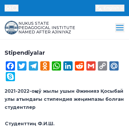
English
NUKUS STATE
PEDAGOGICAL INSTITUTE
NAMED AFTER AJINIYAZ
Stipendiyalar
Facebook
Twitter
Telegram
Odnoklassniki
WhatsApp
LinkedIn
Reddit
Gmail
Cop
Ma
Link
Skype
202
1
-202
2
-оқыў жылы ушын Әжинияз Қосыбай
улы атындағы стипендия жеңимпазы болған
студентлер
Студенттиң Ф.И.Ш.