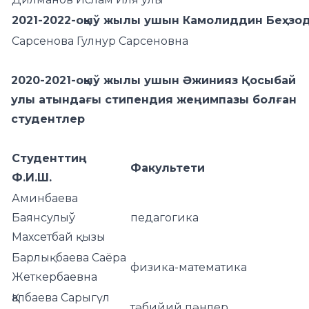
2021-2022-оқыў жылы ушын Камолиддин Беҳзо
Сарсенова Гулнур Сарсеновна
2020-2021-оқыў жылы ушын Әжинияз Қосыбай
улы атындағы стипендия
жеңимпазы болған
студентлер
Студенттиң
Факультети
Ф.И.Ш.
Аминбаева
Баянсулыў
педагогика
Махсетбай қызы
Барлықбаева Саёра
физика-математика
Жеткербаевна
Қалбаева Сарыгүл
тәбийий пәнлер