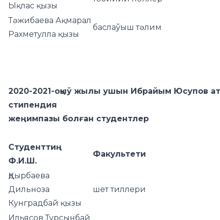
Ықлас қызы
Тәжибаева Ақмарал
баслаўыш тәлим
Рахметулла қызы
2020-2021-оқыў жылы ушын Ибрайым Юсупов а
стипендия
жеңимпазы болған студентлер
Студенттиң
Факультети
Ф.И.Ш.
Қдырбаева
Дильноза
шет тиллери
Кунградбай қызы
Ильясов Турсынбай