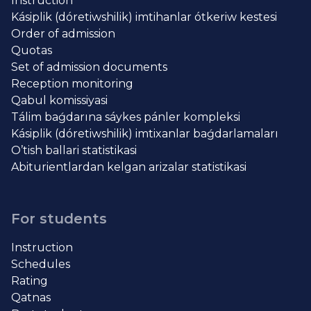
Instruction
Kásiplik (dóretiwshilik) imtihanlar ótkeriw kestesi
Order of admission
Quotas
Set of admission documents
Reception monitoring
Qabul komissiyasi
Tálim baǵdarına sáykes pánler kompleksi
Kásiplik (dóretiwshilik) imtixanlar baǵdarlamaları
O’tish ballari statistikasi
Abiturientlardan kelgan arizalar statistikasi
For students
Instruction
Schedules
Rating
Qatnas