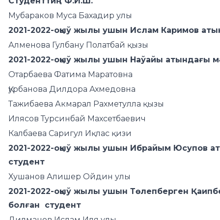
Студенттиң Ф.И.Ш.
Мубараков Муса Бахадир улы
2021-2022-оқыў жылы ушын Ислам Каримов ат
Алменова Гулбану Полатбай қызы
2021-2022-оқыў жылы ушын Наўайы атындағы 
Отарбаева Фатима Маратовна
Қурбанова Дилдора Ахмедовна
Тажибаева Акмарал Рахметулла қызы
Илясов Турсинбай Махсетбаевич
Калбаева Саригул Иқлас қизи
2021-2022-оқыў жылы ушын Ибрайым Юсупов 
студент
Хушанов Алишер Ойдин улы
2021-2022-оқыў жылы ушын Төлепберген Қаип
болған студент
Дилманов Ислам Иля улы