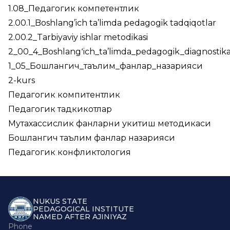
1.08_Педагогик компетентлик
2.00.1_Boshlang’ich ta’limda pedagogik tadqiqotlar
2.00.2_Tarbiyaviy ishlar metodikasi
2_00_4_Boshlangʻich_ta’limda_pedagogik_diagnosti
1_05_Бошлангич_таълим_фанлар_назарияси
2-kurs
Педагогик компитентлик
Педагогик тадкикотлар
Мутахассислик фанларни укитиш методикаси
Бошлангич таълим фанлар назарияси
Педагогик конфликтология
NUKUS STATE
PEDAGOGICAL INSTITUTE
NAMED AFTER AJINIYAZ
Phone