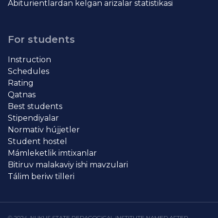
Abiturientlardan kelgan arizalar statistikasi
For students
Instruction
Schedules
Rating
Qatnas
Best students
Stipendiyalar
Normativ hújjetler
Student hostel
Mámleketlik imtixanlar
Bitiruv malakaviy ishi mavzulari
Tálim beriw tilleri
© 2024. NUKUS STATE PEDAGOGICAL INSTITUTE NAMED AFTER