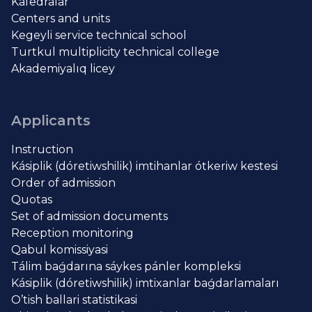
Kafedralar
Centers and units
Kegeyli service technical school
Turtkul multiplicity technical college
Akademiyalıq licey
Applicants
Instruction
Kásiplik (dóretiwshilik) imtihanlar ótkeriw kestesi
Order of admission
Quotas
Set of admission documents
Reception monitoring
Qabul komissiyasi
Tálim baǵdarına sáykes pánler kompleksi
Kásiplik (dóretiwshilik) imtixanlar baǵdarlamaları
O’tish ballari statistikasi