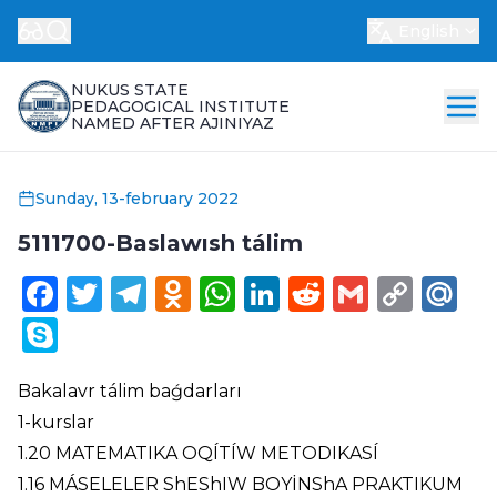
English
NUKUS STATE
PEDAGOGICAL INSTITUTE
NAMED AFTER AJINIYAZ
Sunday, 13-february 2022
5111700-Baslawısh tálim
Facebook
Twitter
Telegram
Odnoklassniki
WhatsApp
LinkedIn
Reddit
Gmail
Cop
Ma
Link
Skype
Bakalavr tálim baǵdarları
1-kurslar
1.20 MATEMATIKA OQÍTÍW METODIKASÍ
1.16 MÁSELELER ShEShIW BOYİNShA PRAKTIKUM