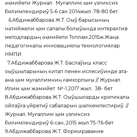
әҳмийети Журнал. Муғаллим ҳәм үзликсиз
билимлендириў 5-6 сан 2014жыл .78-80 бет.
6.Абдижаббарова Ж.Т. Оқыў барысының
нәтийжели ҳәм сапалы болыўында интерактив
методлардың әҳмийети Топлам.2015ж.Жаңа
педагогикалық инновациялық технологиялар
НМПИ
7.Абдижаббарова Ж.Т. Баслаўыш класс
оқыўшыларының китап пенен ислесиўинде ата-
ана ҳәм муғаллимниң ғамхорлығы // Журнал.
Илим ҳәм жәмийет №-1.2017 жыл. 38- бет
8.Абдижаббарова Ж.Т. Оқыўшыларды критикалық
ойлаўға үйретиў сабақларын шөлкемлестириў. //
Журнал. Муғаллим ҳәм үзликсиз
билимлендириў 6-сан, 2015 жыл.75-76-бет
9.Абдижаббарова Ж.Т. Формиравание