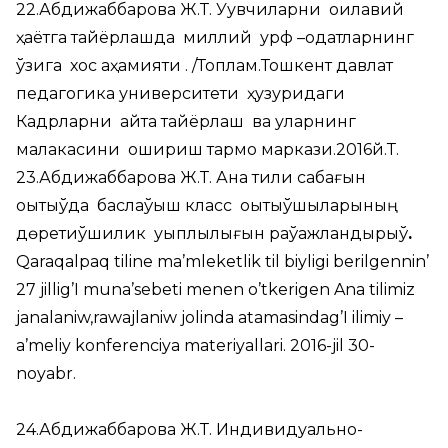
22.Абдижаббарова Ж.Т. Уқувчиларни оилавий
ҳаётга тайёрлашда миллий урф –одатларнинг
ўзига хос аҳамияти . /Топлам.Тошкент давлат
педагогика университети ҳузуридаги
Кадрларни қайта тайёрлаш ва уларнинг
малакасини ошириш тармоқ маркази.2016й.Т.
23.Абдижаббарова Ж.Т. Ана тили сабағын
оқытыўда баслаўыш класс оқытыўшыларының
дөретиўшилик уқыплылығын раўажландырыў
.
Qaraqalpaq tiline ma’mleketlik til biyligi berilgennin’
27 jillig’I muna’sebeti menen o’tkerigen Ana tilimiz
janalaniw,rawajlaniw jolinda atamasindag’I ilimiy –
a’meliy konferenciya materiyallari. 2016-jil 30-
noyabr.
24.Абдижаббарова Ж.Т. Индивидуально-