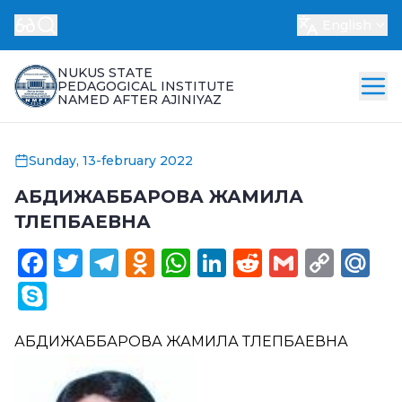
English
NUKUS STATE
PEDAGOGICAL INSTITUTE
NAMED AFTER AJINIYAZ
Sunday, 13-february 2022
АБДИЖАББАРОВА ЖАМИЛА
ТЛЕПБАЕВНА
Facebook
Twitter
Telegram
Odnoklassniki
WhatsApp
LinkedIn
Reddit
Gmail
Cop
Ma
Link
Skype
АБДИЖАББАРОВА ЖАМИЛА ТЛЕПБАЕВНА