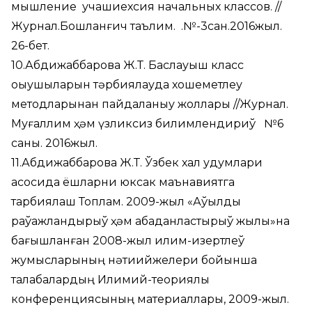
мышление учашиехсия начальных классов. //
Журнал.Бошланғич таълим. .№-3сан.2016жыл.
26-бет.
10.Абдижаббарова Ж.Т. Баслауыш класс
оқыушыларын тәрбиялауда хошеметлеу
методларынан пайдаланыу жоллары //Журнал.
Муғаллим ҳәм үзликсиз билимлендириў №6
саны. 2016жыл.
11.Абдижаббарова Ж.Т. Ўзбек халқ удумлари
асосида ёшларни юксак маънавиятга
тарбиялаш Топлам. 2009-жыл «Аўылды
раўажландырыў ҳәм абаданластырыў жылы»на
бағышланған 2008-жыл илим-изертлеў
жумысларының нәтиийжелери бойынша
талабалардың Илимий-теориялық
конференциясының материаллары, 2009-жыл.