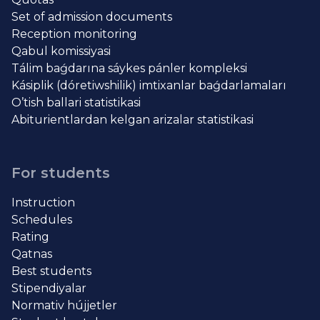
Set of admission documents
Reception monitoring
Qabul komissiyasi
Tálim baǵdarına sáykes pánler kompleksi
Kásiplik (dóretiwshilik) imtixanlar baǵdarlamaları
O’tish ballari statistikasi
Abiturientlardan kelgan arizalar statistikasi
For students
Instruction
Schedules
Rating
Qatnas
Best students
Stipendiyalar
Normativ hújjetler