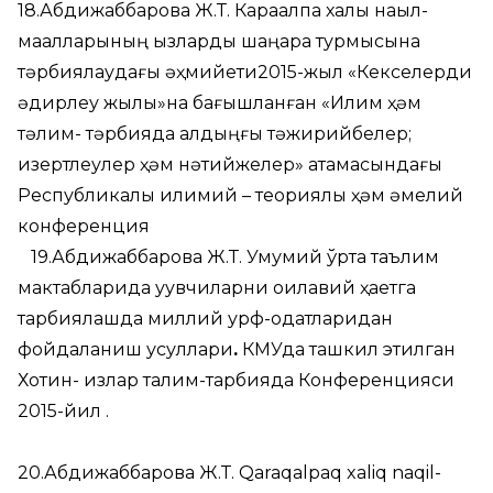
18.Абдижаббарова Ж.Т. Карақалпақ халық нақыл-
мақалларының қызларды шаңарақ турмысына
тәрбиялаудағы әҳмийети2015-жыл «Кекселерди
қәдирлеу жылы»на бағышланған «Илим ҳәм
тәлим- тәрбияда алдыңғы тәжирийбелер;
изертлеулер ҳәм нәтийжелер» атамасындағы
Республикалық илимий – теориялық ҳәм әмелий
конференция
19.Абдижаббарова Ж.Т. Умумий ўрта таълим
мактабларида уқувчиларни оилавий ҳаетга
тарбиялашда миллий урф-одатларидан
фойдаланиш усуллари
.
КМУда ташкил этилган
Хотин- қизлар талим-тарбияда Конференцияси
2015-йил .
20.Абдижаббарова Ж.Т. Qaraqalpaq xaliq naqil-