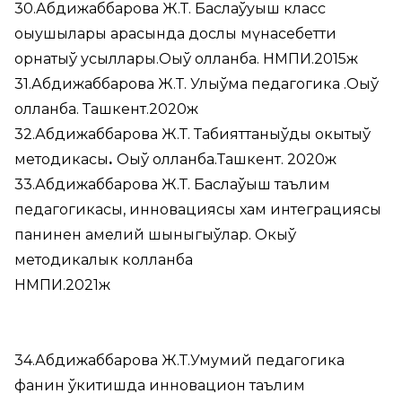
30.Абдижаббарова Ж.Т. Баслаўуыш класс
оқыушылары арасында дослық мүнасебетти
орнатыў усыллары.Оқыў қолланба. НМПИ.2015ж
31.Абдижаббарова Ж.Т. Улыўма педагогика .Оқыў
қолланба. Ташкент.2020ж
32.Абдижаббарова Ж.Т. Табияттаныўды окытыў
методикасы
.
Оқыў қолланба.Ташкент. 2020ж
33.Абдижаббарова Ж.Т. Баслаўыш таълим
педагогикасы, инновациясы хам интеграциясы
панинен амелий шыныгыўлар. Окыў
методикалык колланба
НМПИ.2021ж
34.Абдижаббарова Ж.Т.Умумий педагогика
фанин ўкитишда инновацион таълим