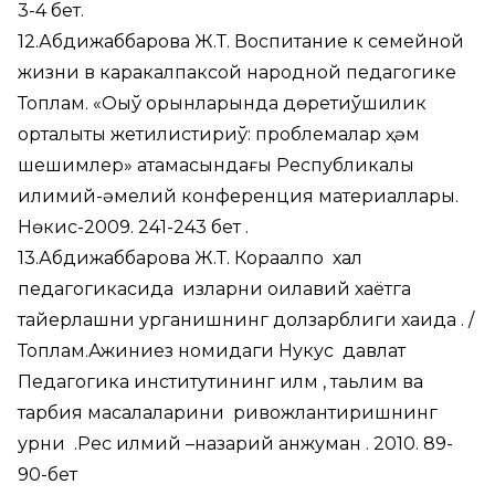
3-4 бет.
12.Абдижаббарова Ж.Т. Воспитание к семейной
жизни в каракалпаксой народной педагогике
Топлам. «Оқыў орынларында дөретиўшилик
орталықты жетилистириў: проблемалар ҳәм
шешимлер» атамасындағы Республикалық
илимий-әмелий конференция материаллары.
Нөкис-2009. 241-243 бет .
13.Абдижаббарова Ж.Т. Корақалпоқ халқ
педагогикасида қизларни оилавий хаётга
тайерлашни урганишнинг долзарблиги хақида . /
Топлам.Ажиниез номидаги Нукус давлат
Педагогика институтининг илм , таьлим ва
тарбия масалаларини ривожлантиришнинг
урни .Рес илмий –назарий анжуман . 2010. 89-
90-бет