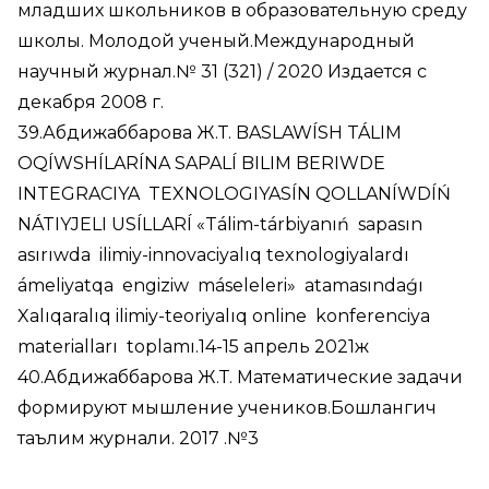
младших школьников в образовательную среду
школы. Молодой ученый.Международный
научный журнал.№ 31 (321) / 2020 Издается с
декабря 2008 г.
39.Абдижаббарова Ж.Т. BASLAWÍSH TÁLIM
OQÍWSHÍLARÍNA SAPALÍ BILIM BERIWDE
INTEGRACIYA TEXNOLOGIYASÍN QOLLANÍWDÍŃ
NÁTIYJELI USÍLLARÍ «Tálim-tárbiyanıń sapasın
asırıwda ilimiy-innovaciyalıq texnologiyalardı
ámeliyatqa engiziw máseleleri» atamasındaǵı
Xalıqaralıq ilimiy-teoriyalıq online konferenciya
materialları toplamı.14-15 апрель 2021ж
40.Абдижаббарова Ж.Т. Математические задачи
формируют мышление учеников.Бошлангич
таълим журнали. 2017 .№3