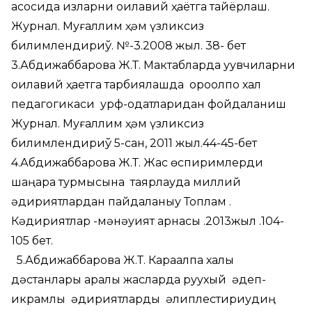
асосида қизларни оилавий ҳаётга тайёрлаш.
Журнал. Муғаллим ҳәм үзликсиз
билимлендириў. №-3.2008 жыл. 38- бет
3.Абдижаббарова Ж.Т. Мактабларда уқувчиларни
оилавий ҳаетга тарбиялашда қороқолпоқ халқ
педагогикаси урф-одатларидан фойдаланиш
Журнал. Муғаллим ҳәм үзликсиз
билимлендириў 5-сан, 2011 жыл.44-45-бет
4.Абдижаббарова Ж.Т. Жас өспиримлерди
шаңарақ турмысына таярлауда миллий
қәдириятлардан пайдаланыу Топлам .
Кәдириятлар -мәнәуият арнасы .2013жыл .104-
105 бет.
5.Абдижаббарова Ж.Т. Карақалпақ халық
дәстанлары арқалы жасларда руухый әдеп-
икрамлық қәдириятларды қәлиплестириудиң