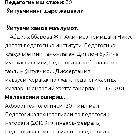
Педагогик иш стажи:
30
Ўқитувчининг дарс жадвали
Ўқитувчи ҳақида маълумот.
Абдижаббарова Ж.Т. Ажиниёз номидаги Нукус
давлат педагогика институти. Педагогика
факультетини тамомлаган. Диплом бўйича
мутахассислиги, Педагогика ва бошлангич
таълим ўқитувчиси. Диссертация
мавзуси“Коракалпок халк педагогикасида
кизларни оилавий хаётга тайёрлаш” – 13.00.01
Малакасини ошириш.
Ахборот технологияси (2011 йил май)
Педагогика технологияси ва педагогик
махорати (2016 йил январь-февраль)
Педагогика технологияси ва педагогик