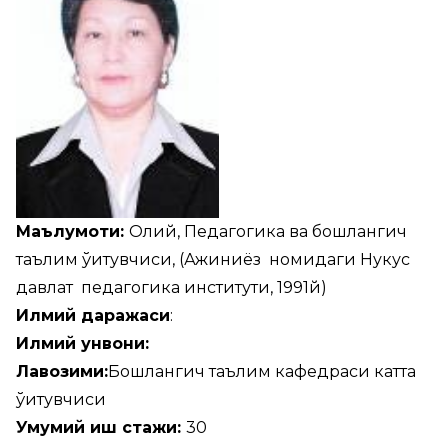
Маълумоти:
Олий, Педагогика ва бошлангич
таълим ўқитувчиси, (Ажиниёз номидаги Нукус
давлат педагогика институти, 1991й)
Илмий даражаси
:
Илмий унвони:
Лавозими:
Бошлангич таълим кафедраси катта
ўқитувчиси
Умумий иш стажи:
30