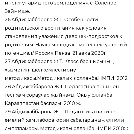
институт аридного земледелия». с. Соленое
Займище.
26.Абдижаббарова Ж.Т. Особенности
родительского воспитания как условия
становления уважения девочек-подростков к
родителям. Наука молодых – интеллектуальный
потенциал/ Россия Пенза 21 века 2020г
27.Абдижаббарова Ж.Т. Класс басшысының
хызметин шөлкемлестириў
методикасы.Методикалык колланба.НМПИ 2012.
28.Абдижаббарова Ж.Т. Педагогика пәнинен
тест ҳәм сораўлар жыйнағы. Окыў қолланба
Карақалпақстан баспасы 2010 ж.
29.Абдижаббарова Ж.Т. Педагогика пәнинен
әмелий ҳәм лаборатория сабақларының үлгили
сыпатламасы. Методикалық қолланба НМПИ 2010ж