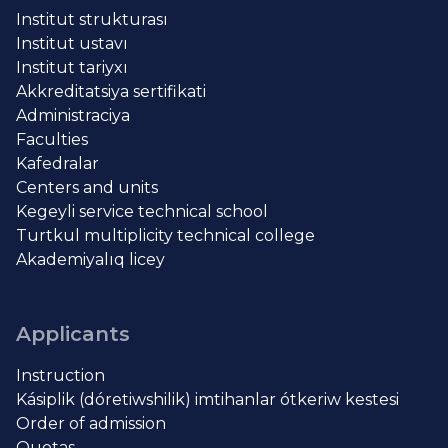
Institut strukturası
Institut ustavı
Institut tariyxı
Akkreditatsiya sertifikati
Administraciya
Faculties
Kafedralar
Centers and units
Kegeyli service technical school
Turtkul multiplicity technical college
Akademiyalıq licey
Applicants
Instruction
Kásiplik (dóretiwshilik) imtihanlar ótkeriw kestesi
Order of admission
Quotas