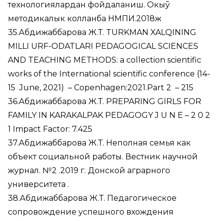
технологиялардан фойдаланиш. Окыў
методикалык колланба НМПИ.2018ж
35.Абдижаббарова Ж.Т. TURKMAN XALQINING
MILLI URF-ODATLARI PEDAGOGICAL SCIENCES
AND TEACHING METHODS: a collection scientific
works of the International scientific conference (14-
15 June, 2021) – Copenhagen:2021.Part 2 – 215
36.Абдижаббарова Ж.Т. PREPARING GIRLS FOR
FAMILY IN KARAKALPAK PEDAGOGY J U N E – 2 0 2
1 Impact Factor: 7.425
37.Абдижаббарова Ж.Т. Неполная семья как
объект социальной работы. Вестник научной
журнал. №2 .2019 г. Донской аграрного
университета .
38.Абдижаббарова Ж.Т. Педагогическое
сопровождение успешного вхождения