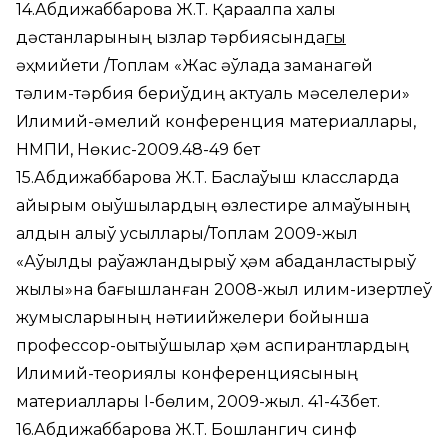
14.Абдижаббарова Ж.Т. Қарақалпақ халық
дәстанларының қызлар тәрбиясында
гы
әҳмийети /Топлам «Жас әўладқа заманагөй
тәлим-тәрбия бериўдиң актуаль мәселелери»
Илимий-әмелий конференция материаллары,
НМПИ, Нөкис-2009.48-49 бет
15.Абдижаббарова Ж.Т. Баслаўыш классларда
айырым оқыўшылардың өзлестире алмаўының
алдын алыў усыллары/Топлам 2009-жыл
«Аўылды раўажландырыў ҳәм абаданластырыў
жылы»на бағышланған 2008-жыл илим-изертлеў
жумысларының нәтиийжелери бойынша
профессор-оқытыўшылар ҳәм аспирантлардың
Илимий-теориялық конференциясының
материаллары I-бөлим, 2009-жыл. 41-43бет.
16.Абдижаббарова Ж.Т. Бошлангич синф