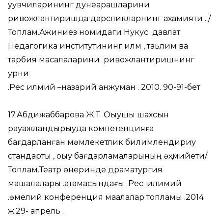
уқувчиларининг дунеқарашларини
ривожлантиришда дарсликларнинг аҳамияти . /
Топлам.Ажиниез номидаги Нукус давлат
Педагогика институтининг илм , таьлим ва
тарбия масалаларини ривожлантиришнинг
урни
.Рес илмий –назарий анжуман . 2010. 90-91-бет
17.Абдижаббарова Ж.Т. Оқыушы шахсын
рауажландырыуда компетенцияға
бағдарланған мәмлекетлик билимлендириу
стандарты , оқыу бағдарламаларының әҳмийети/
Топлам.Театр өнеринде драматургия
машқалалары .атамасындағы Рес .илимий
.әмелий конференция мақалалар топламы .2014
ж.29- апрель .