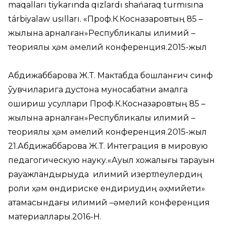
maqalları tiykarında qızlardı shańaraq turmısına
tárbiyalaw usılları. «Проф.К.Косназаровтың 85 –
жылына арналған»Республикалық илимий –
теориялық ҳәм әмелий конференция.2015-жыл
Абдижаббарова Ж.Т. Мактабда бошланғич синф
ўқувчиларига дустона муносабатни амалга
ошириш усуллари Проф.К.Косназаровтың 85 –
жылына арналған»Республикалық илимий –
теориялық ҳәм әмелий конференция.2015-жыл
21.Абдижаббарова Ж.Т. Интеграция в мировую
педагогическую науку.«Ауыл хожалығы тарауын
рауажландырыуда илимий изертлеулердиң
роли ҳәм өндириске ендириудиң әҳмийети»
атамасындағы илимий –әмелий конференция
материаллары.2016-Н.