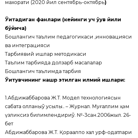
махорати (2020 йил сентябрь-октябрь
)
Ўқитадиган фанлари (кейинги уч ўқув йили
бўйича)
Бошлангич таълим педагогикаси ,инновацияси
ва интеграцияси
Тарбиявий ишлар методикаси
Таълим тарбияда долзарб масалалар
Бошлангич таълимда тарбия
Ўқитувчининг нашр этилган илмий ишлари:
1.Абдижаббарова Ж.Т. Модел технологиясын
сабақта қолланыў усылы.. – Журнал. Муғаллим ҳәм
үзликсиз билимлендириў. №-3сан.2006жыл. 26-
бет
Абдижаббарова Ж.Т. Қорақалпоқ халқ урф-одатлари