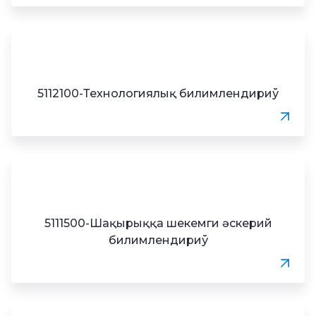
5112100-Технологиялық билимлендириў
5111500-Шақырыққа шекемги әскерий
билимлендириў