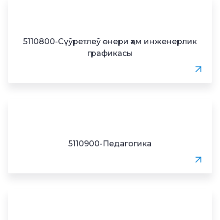
5110800-Сүўретлеў өнери ҳәм инженерлик
графикасы
5110900-Педагогика