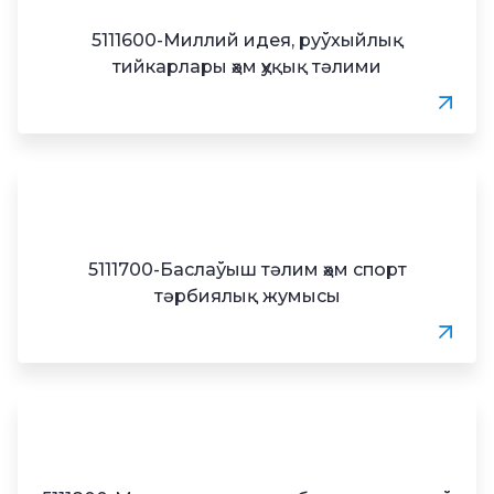
5111600-Миллий идея, руўхыйлық
тийкарлары ҳәм ҳуқық тәлими
5111700-Баслаўыш тәлим ҳәм спорт
тәрбиялық жумысы