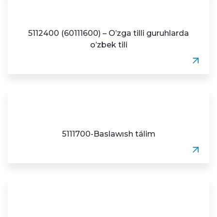
5112400 (60111600) – O’zga tilli guruhlarda
o’zbek tili
5111700-Baslawısh tálim