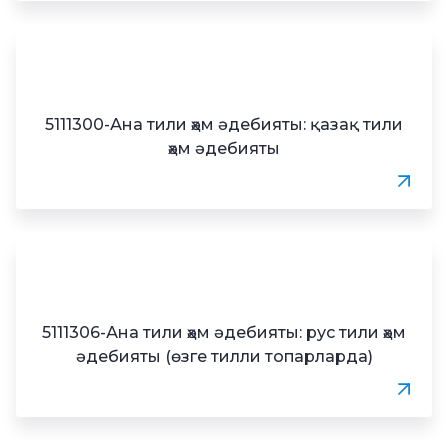
5111300-Ана тили ҳәм әдебияты: қазақ тили
ҳәм әдебияты
5111306-Ана тили ҳәм әдебияты: рус тили ҳәм
әдебияты (өзге тилли топарларда)