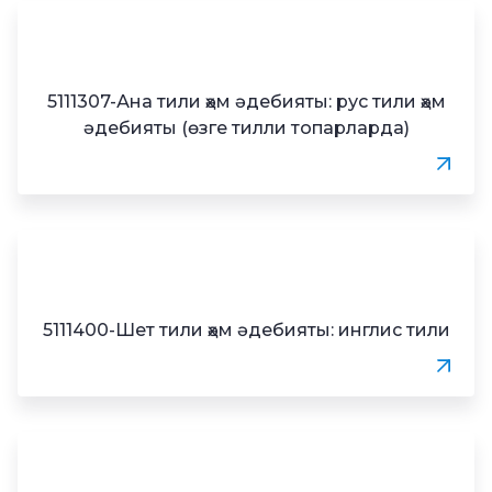
5111307-Ана тили ҳәм әдебияты: рус тили ҳәм
әдебияты (өзге тилли топарларда)
5111400-Шет тили ҳәм әдебияты: инглис тили