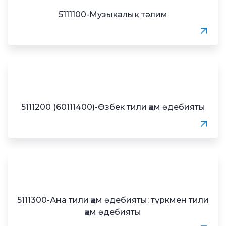
5111100-Музыкалық тәлим
5111200 (60111400)-Өзбек тили ҳәм әдебияты
5111300-Ана тили ҳәм әдебияты: түркмен тили
ҳәм әдебияты