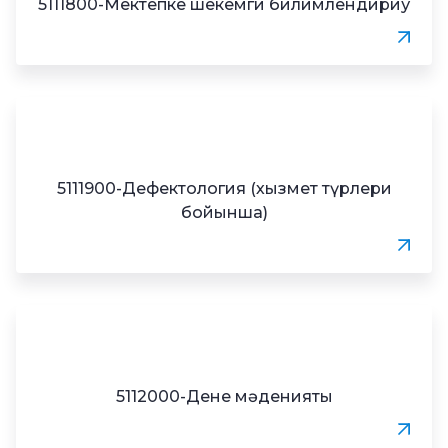
5111800-Мектепке шекемги билимлендириў
5111900-Дефектология (хызмет түрлери
бойынша)
5112000-Дене мәденияты