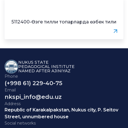
5112400-Өзге тилли топарларда өзбек тили
NUKUS STATE
PEDAGOGICAL INSTITUTE
NAMED AFTER AJINIYAZ
Phone
(+998 61) 229-40-75
Email
nkspi_info@edu.uz
Address
Republic of Karakalpakstan, Nukus city, P. Seitov
Street, unnumbered house
Social networks