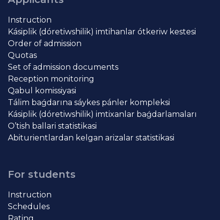
Instruction
Kásiplik (dóretiwshilik) imtihanlar ótkeriw kestesi
Order of admission
Quotas
Set of admission documents
Reception monitoring
Qabul komissiyasi
Tálim baǵdarına sáykes pánler kompleksi
Kásiplik (dóretiwshilik) imtixanlar baǵdarlamaları
O’tish ballari statistikasi
Abiturientlardan kelgan arizalar statistikasi
For students
Instruction
Schedules
Rating