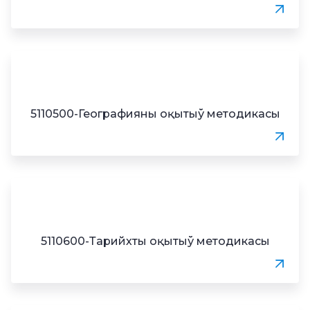
5110500-Географияны оқытыў методикасы
5110600-Тарийхты оқытыў методикасы