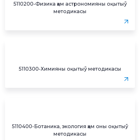
5110200-Физика ҳәм астрономияны оқытыў
методикасы
5110300-Химияны оқытыў методикасы
5110400-Ботаника, экология ҳәм оны оқытыў
методикасы