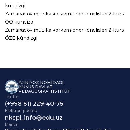
kúndizgi
Zamanagoy muzıka kórkem-óneri jónelisleri 2-kurs
QQ kúndizgi
Zamanagoy muzıka kórkem-óneri jónelisleri 2-kurs
ÓZB kúndizgi
AJINIYOZ NOMIDAGI
NUKUS DAVLAT
PEDAGOGIKA INSTITUTI
Telefon
(+998 61) 229-40-75
Elektron pochta
nkspi_info@edu.uz
Manzil