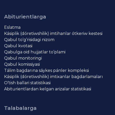
Abiturientlarga
Eslatma
Kásiplik (dóretiwshilik) imtihanlar ótkeriw kestesi
Qabul to’g’risidagi nizom
Qabul kvotasi
Qabulga oid hujjatlar to’plami
Qabul monitoringi
Qabul komissiyasi
Tálim baǵdarına sáykes pánler kompleksi
Kásiplik (dóretiwshilik) imtixanlar baǵdarlamaları
O’tish ballari statistikasi
Abiturientlardan kelgan arizalar statistikasi
Talabalarga