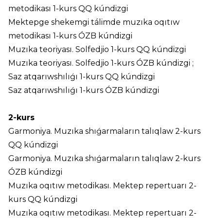
metodikası 1-kurs QQ kúndizgi
Mektepge shekemgi tálimde muzıka oqıtıw
metodikası 1-kurs ÓZB kúndizgi
Muzıka teoriyası. Solfedjio 1-kurs QQ kúndizgi
Muzıka teoriyası. Solfedjio 1-kurs ÓZB kúndizgi
;
Saz atqarıwshılıǵı 1-kurs QQ kúndizgi
Saz atqarıwshılıǵı 1-kurs ÓZB kúndizgi
2-kurs
Garmoniya. Muzıka shıǵarmaların talıqlaw 2-kurs
QQ kúndizgi
Garmoniya. Muzıka shıǵarmaların talıqlaw 2-kurs
ÓZB kúndizgi
Muzıka oqıtıw metodikası. Mektep repertuarı 2-
kurs QQ kúndizgi
Muzıka oqıtıw metodikası. Mektep repertuarı 2-