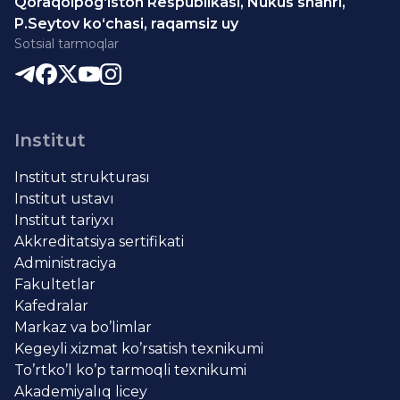
Qoraqolpog‘iston Respublikasi, Nukus shahri,
P.Seytov ko‘chasi, raqamsiz uy
Sotsial tarmoqlar
Institut
Institut strukturası
Institut ustavı
Institut tariyxı
Akkreditatsiya sertifikati
Administraciya
Fakultetlar
Kafedralar
Markaz va bo’limlar
Kegeyli xizmat ko’rsatish texnikumi
To’rtko’l ko’p tarmoqli texnikumi
Akademiyalıq licey