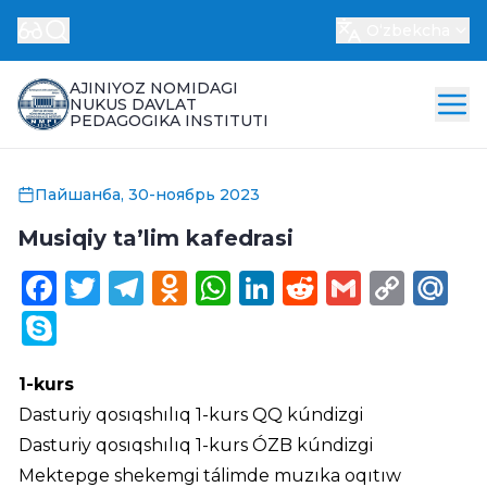
Oʻzbekcha
AJINIYOZ NOMIDAGI
NUKUS DAVLAT
PEDAGOGIKA INSTITUTI
Пайшанба, 30-ноябрь 2023
Musiqiy ta’lim kafedrasi
Facebook
Twitter
Telegram
Odnoklassniki
WhatsApp
LinkedIn
Reddit
Gmail
Cop
Ma
Link
Skype
1-kurs
Dasturiy qosıqshılıq 1-kurs QQ kúndizgi
Dasturiy qosıqshılıq 1-kurs ÓZB kúndizgi
Mektepge shekemgi tálimde muzıka oqıtıw