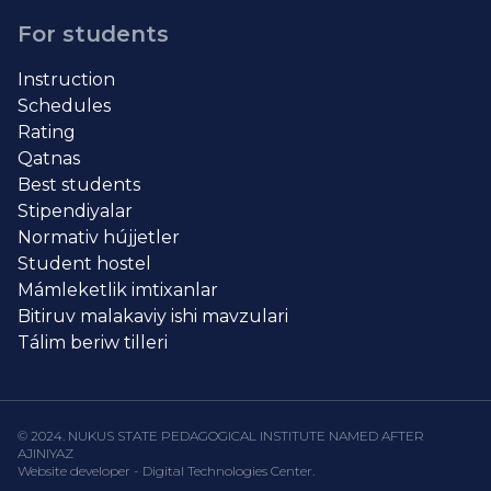
For students
Instruction
Schedules
Rating
Qatnas
Best students
Stipendiyalar
Normativ hújjetler
Student hostel
Mámleketlik imtixanlar
Bitiruv malakaviy ishi mavzulari
Tálim beriw tilleri
© 2024. NUKUS STATE PEDAGOGICAL INSTITUTE NAMED AFTER
AJINIYAZ
Website developer - Digital Technologies Center.