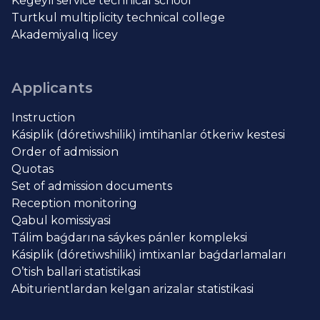
Kegeyli service technical school
Turtkul multiplicity technical college
Akademiyalıq licey
Applicants
Instruction
Kásiplik (dóretiwshilik) imtihanlar ótkeriw kestesi
Order of admission
Quotas
Set of admission documents
Reception monitoring
Qabul komissiyasi
Tálim baǵdarına sáykes pánler kompleksi
Kásiplik (dóretiwshilik) imtixanlar baǵdarlamaları
O’tish ballari statistikasi
Abiturientlardan kelgan arizalar statistikasi