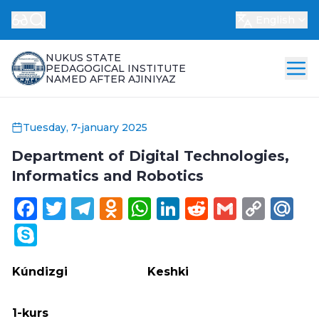
English
NUKUS STATE
PEDAGOGICAL INSTITUTE
NAMED AFTER AJINIYAZ
Tuesday, 7-january 2025
Department of Digital Technologies,
Informatics and Robotics
Facebook
Twitter
Telegram
Odnoklassniki
WhatsApp
LinkedIn
Reddit
Gmail
Cop
Ma
Link
Skype
Kúndizgi
Keshki
1-kurs