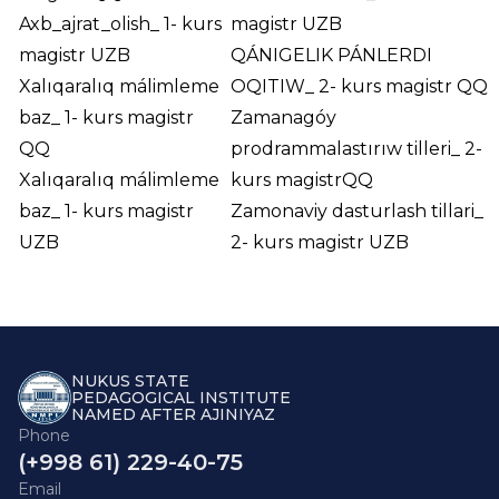
Axb_ajrat_olish_ 1- kurs
magistr UZB
magistr UZB
QÁNIGELIK PÁNLERDI
Xalıqaralıq málimleme
OQITIW_ 2- kurs magistr QQ
baz_ 1- kurs magistr
Zamanagóy
QQ
prodrammalastırıw tilleri_ 2-
Xalıqaralıq málimleme
kurs magistrQQ
baz_ 1- kurs magistr
Zamonaviy dasturlash tillari_
UZB
2- kurs magistr UZB
NUKUS STATE
PEDAGOGICAL INSTITUTE
NAMED AFTER AJINIYAZ
Phone
(+998 61) 229-40-75
Email