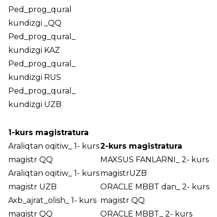
Ped_prog_qural
kundizgi _QQ
Ped_prog_qural_
kundizgi KAZ
Ped_prog_qural_
kundizgi RUS
Ped_prog_qural_
kundizgi UZB
1-kurs magistratura
Araliqtan oqitiw_ 1- kurs
2-kurs magistratura
magistr QQ
MAXSUS FANLARNI_ 2- kurs
Araliqtan oqitiw_ 1- kurs
magistrUZB
magistr UZB
ORACLE MBBT dan_ 2- kurs
Axb_ajrat_olish_ 1- kurs
magistr QQ
magistr QQ
ORACLE MBBT_ 2- kurs